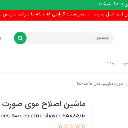
ط اصل بخرید ... میدونستید گارانتی 18 ماهه ما شرایط تعویض هم داره !
و
فن
برندها
ورت فیلیپس مدل S5885/10
ماشین اصلاح موی صورت فیلیپس
eries 5000 electric shaver S5885/10