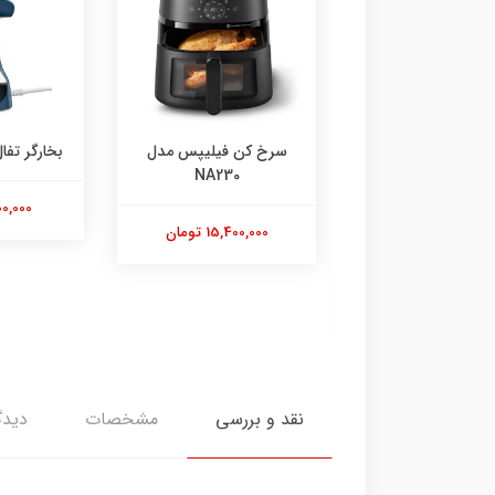
 کن فیلیپس مدل
بخارگر تفال مدل DT7130
سشوار ف
72
NA230
6,200,000 تومان
15,400,0 تومان
6,750,000
نقد و بررسی
مشخصات
دیدگ