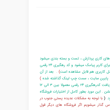
 های کاری پردازش ، تست و بسته بندی میشود
و در زمان آماده سازی تا تحویل بارکد ، مراحل برای کاربر پیامک میشود و کد رهگیری 24 رقمی
ل کاربری هم قابل مشاهده است
)
. بعد از آن
پایین سایت ، سمت چپ لینک گذاشته شده
)
و یا شماره 193 با پست پیگیری کند . بعد از دریافت کدرهگیری 24 رقمی معمولا بین 3 الی 12
شن . این مورد بطور کامل از اختیارات فروشگاه
د
.
(
با توجه به مشکلات عدیده پستی جنوب در
س گذار میشویم اگر فروشگاه های دیگر قول