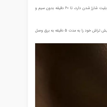
با ۱ ساعت شارژ کامل می توانید ۶۰ دقیقه استفاده کنید. پس از یک بار شارژ کامل باتری که در این دستگاه وجود و قابلیت شارژ شدن دارد، تا 60 دقیقه بدون سیم و
با باتری لیتیوم یون قدرتمند و کم مصرف، ریش تراش خود را تنها در 1 ساعت به طور کامل شارژ کنید. اگر عجله دارید ریش تراش خود را به مدت 5 دقیقه به برق وصل