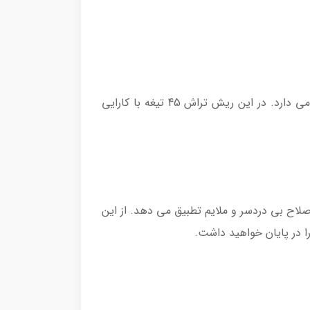
تیغه های SteelPrecision با حداکثر 90000 عمل برش در دقیقه، موهای بیشتری را در هر بار اصلاح از روی پوست بر می دارد. در این ریش تراش 45 تیغه با کارایی
برش را برای یک اصلاح بی دردسر و ملایم تطبیق می دهد. از این
 در پایان خواهید داشت.