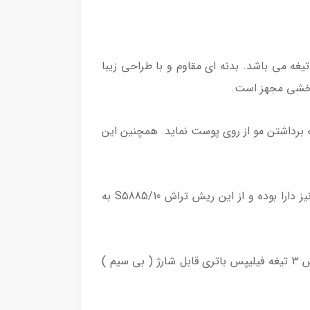
ه می باشد. بدنه ای مقاوم و با طراحی زیبا
چرخشی مجهز است.
م به برداشتن مو از روی پوست نماید. همچنین این
جنس تیغه در ریش تراش فیلیپس استیل ضد زنگ است. قابلیت اصلاح با شماره صفر را دارد. علاوه بر آن خط زن نیز دارا بوده و از این ریش تراش S5885/10 به
سَری قابل شستشو توسط شرکت فیلیپس برای این دستگاه طراحی شده و برای آن ساخته اند. منبع تغذیه ریش تراش 3 تیغه فیلیپس باتری قابل شارژ ( بی سیم )