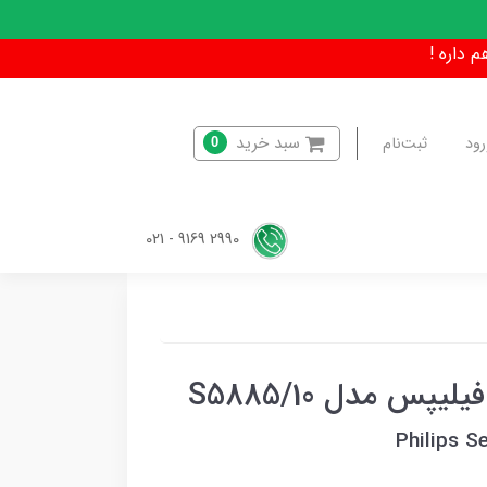
سبد خرید
رود
ثبت‌نام
0
2990 9169 - 021
 مدل S5885/10
Philips S