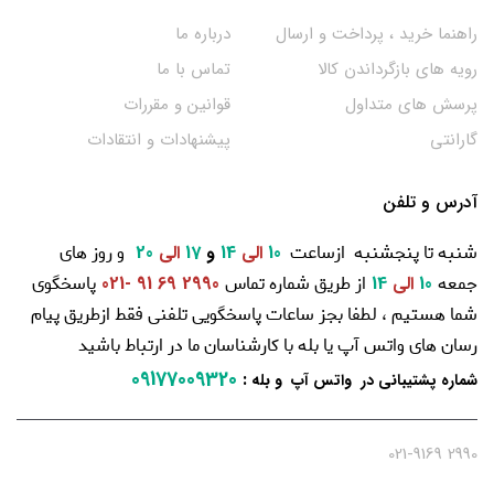
راهنما خرید ، پرداخت و ارسال
درباره ما
رویه های بازگرداندن کالا
تماس با ما
پرسش های متداول
قوانین و مقررات
گارانتی
پیشنهادات و انتقادات
آدرس و تلفن
شنبه تا پنجشنبه ازساعت
و روز های
10
الی
14
و
17
الی
20
جمعه
از طریق شماره تماس
پاسخگوی
10
الی
14
2990 69 91 -021
شما هستیم ، لطفا بجز ساعات پاسخگویی تلفنی فقط ازطریق پیام
رسان های واتس آپ یا بله با کارشناسان ما در ارتباط باشید
09177009320
:
شماره پشتیبانی در واتس آپ و بله
2990 021-9169