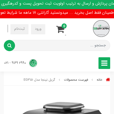
پردازش و ارسال به ترتیب اولویت ثبت تحویل پست و کدرهگیری پیا
فقط اصل بخرید ... میدونستید گارانتی 18 ماهه ما شرایط تعویض هم داره !
0
-
ورود
ثبت‌نام
-
2990 9169 - 021
خانه
فهرست محصولات
گریل نینجا مدل EG351