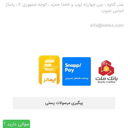
بندر گناوه ، بین چهارراه توپ و ناخدا حمزه ، کوچه جمهوری 4 ، پاساژ
الماس جنوب
info@iran58.com
پیگیری مرسولات پستی
سوالی دارید ؟