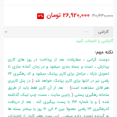
26,920,000
تومان
30,430,000
12%
گارانتی
گارانتی را انتخاب کنید.
نکته مهم:
دوست گرامی
،
سفارشات بعد از پرداخت در روز های کاری
پردازش ، تست و بسته بندی میشود و در زمان آماده سازی تا
تحویل بارکد ، مراحل برای کاربر پیامک میشود و کد رهگیری 24
رقمی نیز در انتها برای کاربر پیامک خواهد شد
(
در پنل کاربری
هم قابل مشاهده است
)
. بعد از آن کاربر فقط باید از طریق
سامانه رهگیری پستی
(
پایین سایت ، سمت چپ لینک گذاشته
شده
)
و یا شماره 193 با پست پیگیری کند . بعد از دریافت
کدرهگیری 24 رقمی معمولا بین 3 الی 12 روز یا بیشتر بسته ها
به گیرنده تحویل داده میشن . این مورد بطور کامل از اختیارات