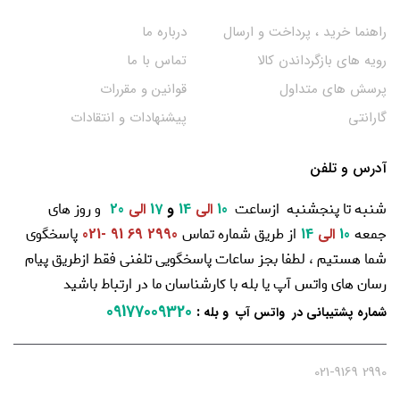
راهنما خرید ، پرداخت و ارسال
درباره ما
رویه های بازگرداندن کالا
تماس با ما
پرسش های متداول
قوانین و مقررات
گارانتی
پیشنهادات و انتقادات
آدرس و تلفن
شنبه تا پنجشنبه ازساعت
و روز های
10
الی
14
و
17
الی
20
جمعه
از طریق شماره تماس
پاسخگوی
10
الی
14
2990 69 91 -021
شما هستیم ، لطفا بجز ساعات پاسخگویی تلفنی فقط ازطریق پیام
رسان های واتس آپ یا بله با کارشناسان ما در ارتباط باشید
09177009320
:
شماره پشتیبانی در واتس آپ و بله
2990 021-9169