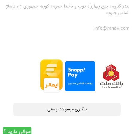
بندر گناوه ، بین چهارراه توپ و ناخدا حمزه ، کوچه جمهوری 4 ، پاساژ
الماس جنوب
info@iran58.com
پیگیری مرسولات پستی
سوالی دارید ؟