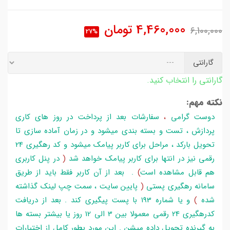
4,460,000
تومان
6,100,000
27%
گارانتی
گارانتی را انتخاب کنید.
نکته مهم:
دوست گرامی
،
سفارشات بعد از پرداخت در روز های کاری
پردازش ، تست و بسته بندی میشود و در زمان آماده سازی تا
تحویل بارکد ، مراحل برای کاربر پیامک میشود و کد رهگیری 24
رقمی نیز در انتها برای کاربر پیامک خواهد شد
(
در پنل کاربری
هم قابل مشاهده است
)
. بعد از آن کاربر فقط باید از طریق
سامانه رهگیری پستی
(
پایین سایت ، سمت چپ لینک گذاشته
شده
)
و یا شماره 193 با پست پیگیری کند . بعد از دریافت
کدرهگیری 24 رقمی معمولا بین 3 الی 12 روز یا بیشتر بسته ها
به گیرنده تحویل داده میشن . این مورد بطور کامل از اختیارات