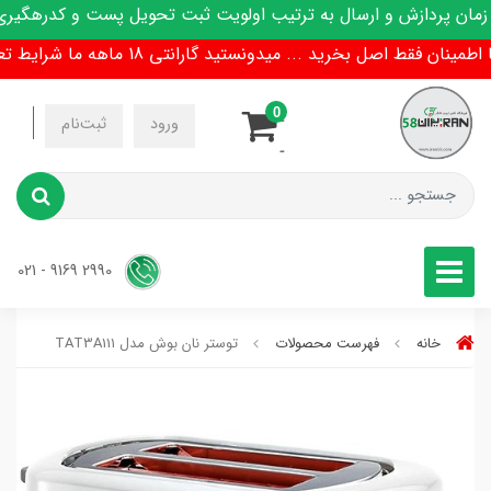
ن پردازش و ارسال به ترتیب اولویت ثبت تحویل پست و کدرهگیری پ
نان فقط اصل بخرید ... میدونستید گارانتی 18 ماهه ما شرایط تعویض هم داره !
0
-
ورود
ثبت‌نام
-
2990 9169 - 021
خانه
فهرست محصولات
توستر نان بوش مدل TAT3A111