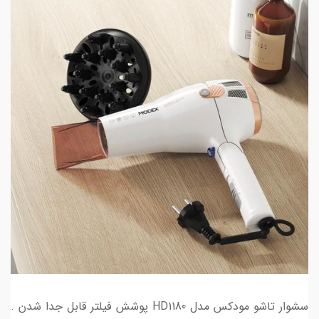
سشوار تاشو مودکس مدل HD1180 پوشش فیلتر قابل جدا شدن .