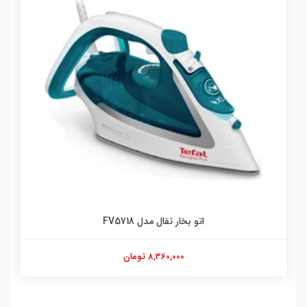
اتو بخار تفال مدل FV5718
8,360,000 تومان