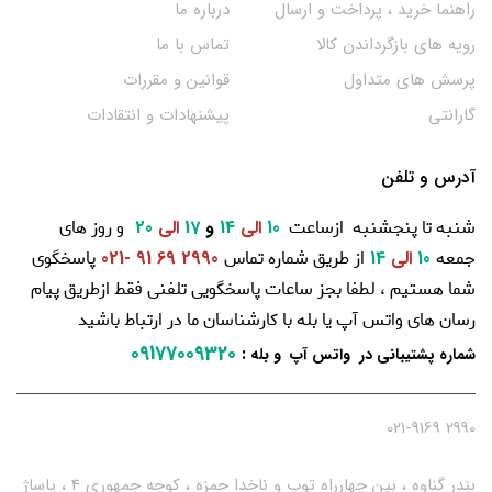
راهنما خرید ، پرداخت و ارسال
درباره ما
رویه های بازگرداندن کالا
تماس با ما
پرسش های متداول
قوانین و مقررات
گارانتی
پیشنهادات و انتقادات
آدرس و تلفن
شنبه تا پنجشنبه ازساعت
و روز های
10
الی
14
و
17
الی
20
جمعه
از طریق شماره تماس
پاسخگوی
10
الی
14
2990 69 91 -021
شما هستیم ، لطفا بجز ساعات پاسخگویی تلفنی فقط ازطریق پیام
رسان های واتس آپ یا بله با کارشناسان ما در ارتباط باشید
09177009320
:
شماره پشتیبانی در واتس آپ و بله
2990 021-9169
بندر گناوه ، بین چهارراه توپ و ناخدا حمزه ، کوچه جمهوری 4 ، پاساژ