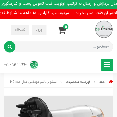
پردازش و ارسال به ترتیب اولویت ثبت تحویل پست و کدرهگیری پی
 فقط اصل بخرید ... میدونستید گارانتی 18 ماهه ما شرایط تعویض هم داره !
0
-
ورود
ثبت‌نام
-
2990 9169 - 021
خانه
فهرست محصولات
سشوار تاشو مودکس مدل HD1180