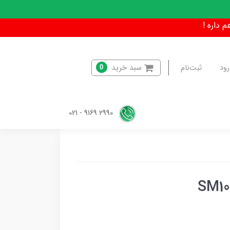
سبد خرید
رود
ثبت‌نام
0
2990 9169 - 021