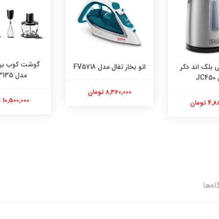
گوشت کوب برقی براون
خار تفال مدل FV5718
ساندویچ 
مدل MQ3135
مدل 
8,360,000 تومان
10,500,000 تومان
0,000
اه‌ها