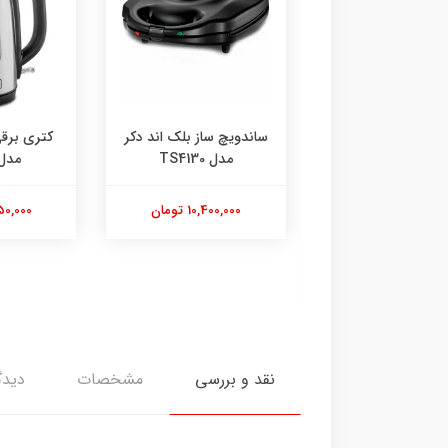
ساندویچ ساز بلک اند دکر
کتری برقی بلک اند دکر
اتو ب
مدل TS4130
مدل JC450
10,400,000 تومان
4,850,000 تومان
نقد و بررسی
مشخصات
دیدگ