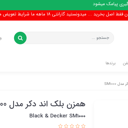
شود
ط اصل بخرید ... میدونستید گارانتی 18 ماهه ما شرایط تعویض هم داره !
و
فن
برندها
ل SM1000
همزن بلک اند دکر مدل SM1000
Black & Decker SM1000