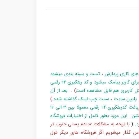
 های کاری پردازش ، تست و بسته بندی میشود
و در زمان آماده سازی تا تحویل بارکد ، مراحل برای کاربر پیامک میشود و کد رهگیری 24 رقمی
ل کاربری هم قابل مشاهده است
)
. بعد از آن
پایین سایت ، سمت چپ لینک گذاشته شده
)
و یا شماره 193 با پست پیگیری کند . بعد از دریافت کدرهگیری 24 رقمی معمولا بین 3 الی 12
شن . این مورد بطور کامل از اختیارات فروشگاه
د
.
(
با توجه به مشکلات عدیده پستی جنوب در
س گذار میشویم اگر فروشگاه های دیگر قول