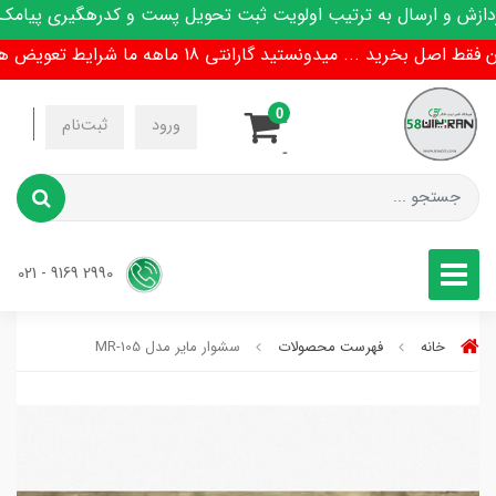
ش و ارسال به ترتیب اولویت ثبت تحویل پست و کدرهگیری پیامک می
خرید ... میدونستید گارانتی 18 ماهه ما شرایط تعویض هم داره !
0
-
ورود
ثبت‌نام
-
2990 9169 - 021
خانه
فهرست محصولات
سشوار مایر مدل MR-105