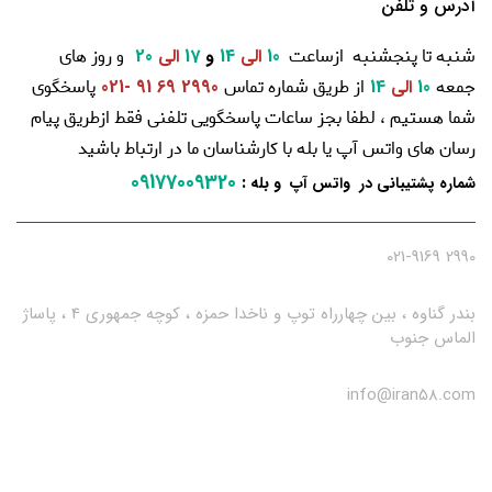
آدرس و تلفن
شنبه تا پنجشنبه ازساعت
و روز های
10
الی
14
و
17
الی
20
جمعه
از طریق شماره تماس
پاسخگوی
10
الی
14
2990 69 91 -021
شما هستیم ، لطفا بجز ساعات پاسخگویی تلفنی فقط ازطریق پیام
رسان های واتس آپ یا بله با کارشناسان ما در ارتباط باشید
09177009320
:
شماره پشتیبانی در واتس آپ و بله
2990 021-9169
بندر گناوه ، بین چهارراه توپ و ناخدا حمزه ، کوچه جمهوری 4 ، پاساژ
الماس جنوب
info@iran58.com