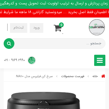
ن پردازش و ارسال به ترتیب اولویت ثبت تحویل پست و کدرهگیری پ
ینان فقط اصل بخرید ... میدونستید گارانتی 18 ماهه ما شرایط تعویض هم داره !
0
-
ورود
ثبت‌نام
-
2990 9169 - 021
خانه
فهرست محصولات
سرخ کن فیلیپس مدل NA110