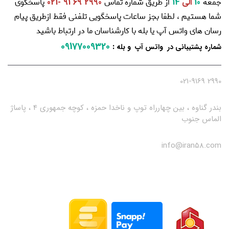
جمعه
از طریق شماره تماس
پاسخگوی
10
الی
14
2990 69 91 -021
شما هستیم ، لطفا بجز ساعات پاسخگویی تلفنی فقط ازطریق پیام
رسان های واتس آپ یا بله با کارشناسان ما در ارتباط باشید
09177009320
:
شماره پشتیبانی در واتس آپ و بله
2990 021-9169
بندر گناوه ، بین چهارراه توپ و ناخدا حمزه ، کوچه جمهوری 4 ، پاساژ
الماس جنوب
info@iran58.com