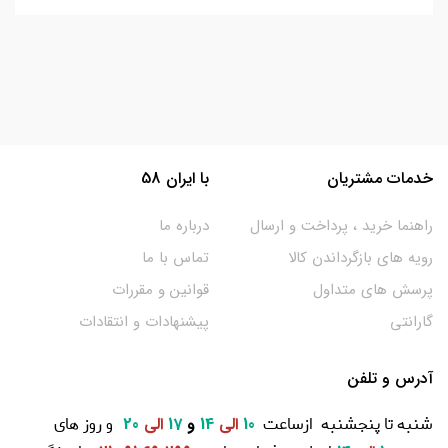
خدمات مشتریان
با ایران 58
راهنما خرید ، پرداخت و ارسال
درباره ما
رویه های بازگرداندن کالا
تماس با ما
پرسش های متداول
قوانین و مقررات
گارانتی
پیشنهادات و انتقادات
آدرس و تلفن
شنبه تا پنجشنبه ازساعت
و روز های
10
الی
14
و
17
الی
20