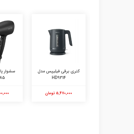
کتری برقی فیلیپس مدل
سشوار پاناسونیک مدل
EH-NE85
HD9314
5,470,000 تومان
7,500,000 تومان