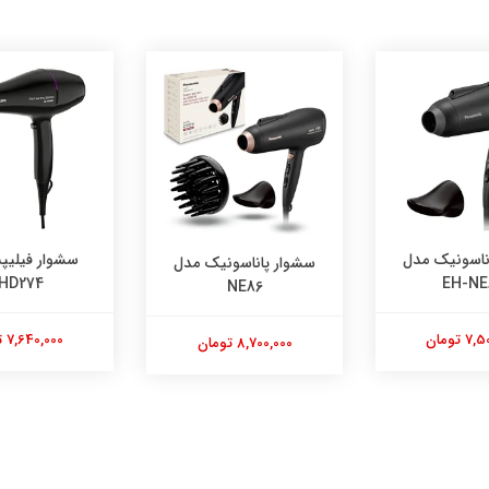
سشوار فیلیپس مدل
سشوار پاناسونیک مدل
BHD274
NE86
7,640,000 تومان
8,700,000 تومان