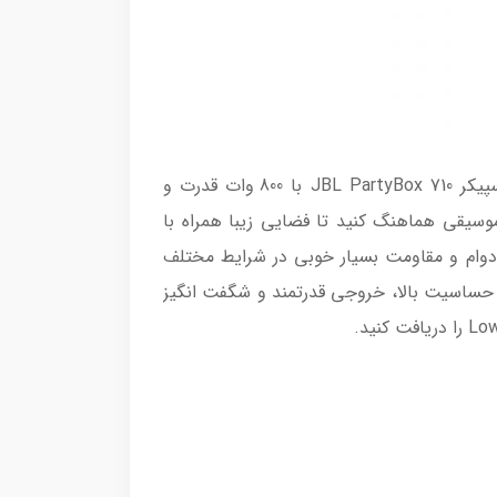
از همین روست که محصولاتی کم نظیر و بی رقیب، همچون JBL PartyBox 710 را به بازار عرضه کرده است. اسپیکر JBL PartyBox 710 با 800 وات قدرت و
ات موسیقی هماهنگ کنید تا فضایی زیبا همراه با
دوام و مقاومت بسیار خوبی در شرایط مختلف
 دو توییتر 69.8 میلی متری با کمترین میزان نویز و دو درایور 203 میلی متری با حساسیت بالا، خروجی قدرتمند و شگفت انگیز