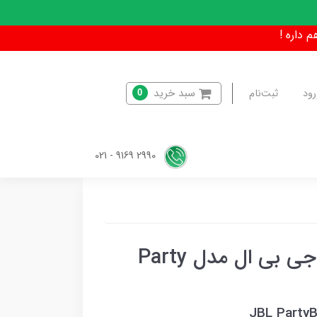
سبد خرید
رود
ثبت‌نام
0
2990 9169 - 021
اسپیکر بلوتوثی قابل حمل جی بی ال مدل Party
JBL PartyB