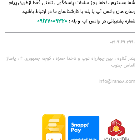
شما هستیم ، لطفا بجز ساعات پاسخگویی تلفنی فقط ازطریق پیام
رسان های واتس آپ یا بله با کارشناسان ما در ارتباط باشید
09177009320
:
شماره پشتیبانی در واتس آپ و بله
2990 021-9169
بندر گناوه ، بین چهارراه توپ و ناخدا حمزه ، کوچه جمهوری 4 ، پاساژ
الماس جنوب
info@iran58.com