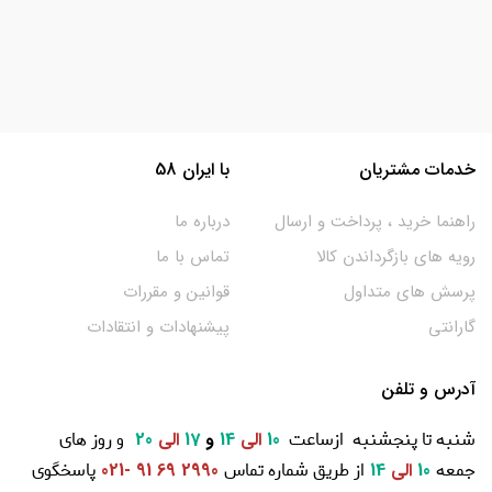
خدمات مشتریان
با ایران 58
راهنما خرید ، پرداخت و ارسال
درباره ما
رویه های بازگرداندن کالا
تماس با ما
پرسش های متداول
قوانین و مقررات
گارانتی
پیشنهادات و انتقادات
آدرس و تلفن
شنبه تا پنجشنبه ازساعت
و روز های
10
الی
14
و
17
الی
20
جمعه
از طریق شماره تماس
پاسخگوی
10
الی
14
2990 69 91 -021