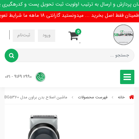
پردازش و ارسال به ترتیب اولویت ثبت تحویل پست و کدرهگیری پیا
فقط اصل بخرید ... میدونستید گارانتی 18 ماهه ما شرایط تعویض هم داره !
0
-
ورود
ثبت‌نام
-
2990 9169 - 021
خانه
فهرست محصولات
ماشین اصلاح بدن براون مدل BG5360