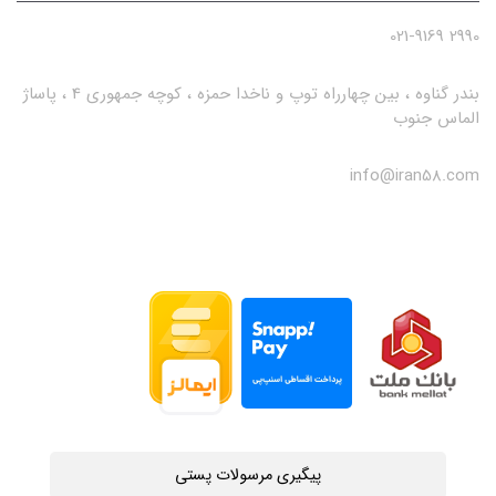
2990 021-9169
بندر گناوه ، بین چهارراه توپ و ناخدا حمزه ، کوچه جمهوری 4 ، پاساژ
الماس جنوب
info@iran58.com
پیگیری مرسولات پستی