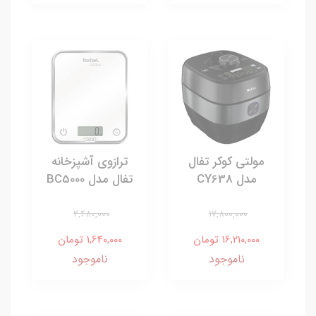
مولتی کوکر تفال
ترازوی آشپزخانه
مدل CY638
تفال مدل BC5000
2,480,000
17,800,000
16,210,000 تومان
1,640,000 تومان
ناموجود
ناموجود