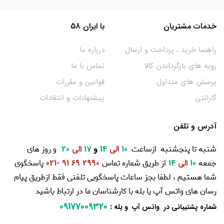
خدمات مشتریان
با ایران 58
راهنما خرید ، پرداخت و ارسال
درباره ما
رویه های بازگرداندن کالا
تماس با ما
پرسش های متداول
قوانین و مقررات
گارانتی
پیشنهادات و انتقادات
آدرس و تلفن
شنبه تا پنجشنبه ازساعت
و روز های
10
الی
14
و
17
الی
20
جمعه
از طریق شماره تماس
پاسخگوی
10
الی
14
2990 69 91 -021
شما هستیم ، لطفا بجز ساعات پاسخگویی تلفنی فقط ازطریق پیام
رسان های واتس آپ یا بله با کارشناسان ما در ارتباط باشید
09177009320
:
شماره پشتیبانی در واتس آپ و بله