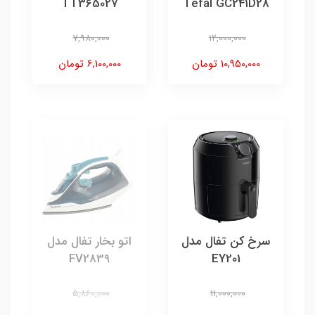
TT365027
Tefal GC241D28
7,980,000
12,000,000
10,950,000 تومان
6,100,000 تومان
سرخ کن تفال مدل
اتو بخار تفال مدل
FV2839
EY201
5,860,000
11,000,000