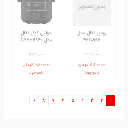
زودپز تفال مدل
مولتی کوکر تفال
4620966
مدل CY754840
12,370,000
17,450,000
16,400,000 تومان
10,800,000 تومان
ناموجود
ناموجود
»
8
7
6
5
4
3
2
1