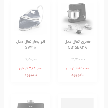
همزن تفال مدل
اتو بخار تفال مدل
SV4110
QB15E838
9,150,000
13,130,000
11,540,000 تومان
7,280,000 تومان
ناموجود
ناموجود