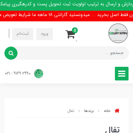
زش و ارسال به ترتیب اولویت ثبت تحویل پست و کدرهگیری پیامک م
 بخرید ... میدونستید گارانتی 18 ماهه ما شرایط تعویض هم داره !
0
-
ورود
ثبت‌نام
-
2990 9169 - 021
خانه
برندها
تفال
تفال