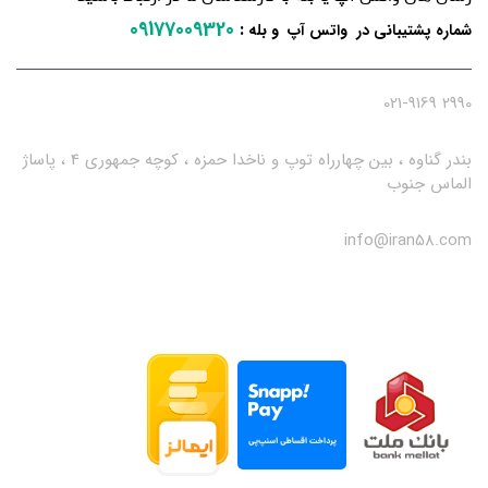
09177009320
:
شماره پشتیبانی در واتس آپ و بله
2990 021-9169
بندر گناوه ، بین چهارراه توپ و ناخدا حمزه ، کوچه جمهوری 4 ، پاساژ
الماس جنوب
info@iran58.com