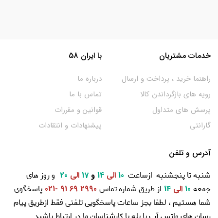
خدمات مشتریان
با ایران 58
راهنما خرید ، پرداخت و ارسال
درباره ما
رویه های بازگرداندن کالا
تماس با ما
پرسش های متداول
قوانین و مقررات
گارانتی
پیشنهادات و انتقادات
آدرس و تلفن
شنبه تا پنجشنبه ازساعت
و روز های
10
الی
14
و
17
الی
20
جمعه
از طریق شماره تماس
پاسخگوی
10
الی
14
2990 69 91 -021
شما هستیم ، لطفا بجز ساعات پاسخگویی تلفنی فقط ازطریق پیام
رسان های واتس آپ یا بله با کارشناسان ما در ارتباط باشید