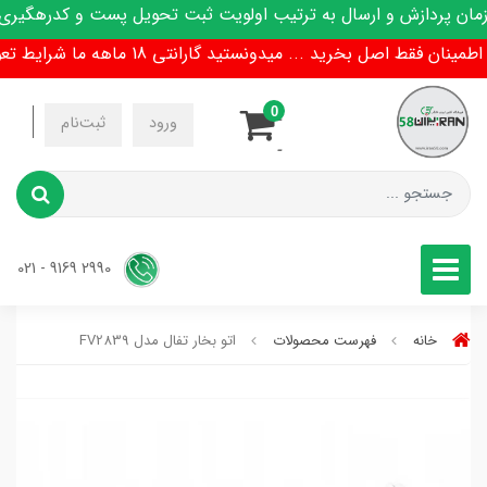
 پردازش و ارسال به ترتیب اولویت ثبت تحویل پست و کدرهگیری پی
ن فقط اصل بخرید ... میدونستید گارانتی 18 ماهه ما شرایط تعویض هم داره !
0
-
ورود
ثبت‌نام
-
2990 9169 - 021
خانه
فهرست محصولات
اتو بخار تفال مدل FV2839