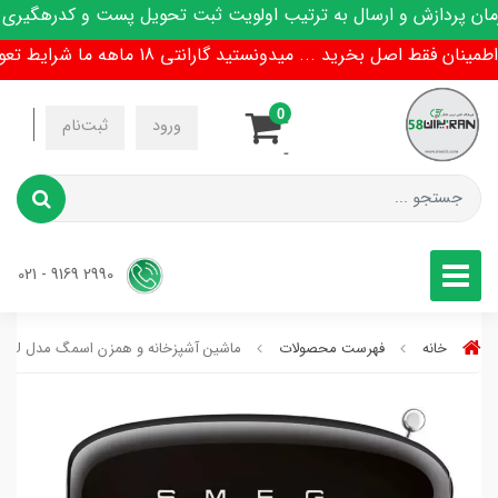
دازش و ارسال به ترتیب اولویت ثبت تحویل پست و کدرهگیری پیامک
ط اصل بخرید ... میدونستید گارانتی 18 ماهه ما شرایط تعویض هم داره !
0
-
ورود
ثبت‌نام
-
2990 9169 - 021
خانه
فهرست محصولات
ماشین آشپزخانه و همزن اسمگ مدل SMF02BLEU