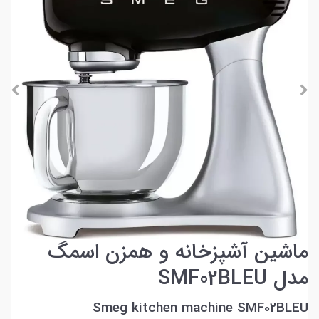
ماشین آشپزخانه و همزن اسمگ
مدل SMF02BLEU
Smeg kitchen machine SMF02BLEU