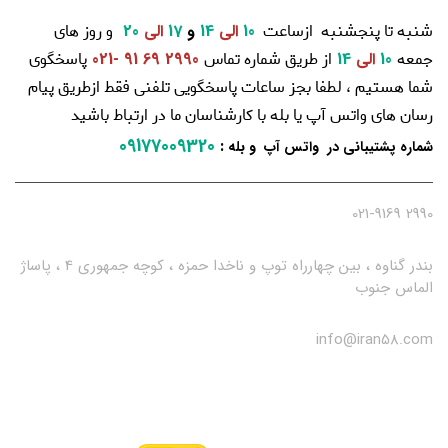
شنبه تا پنجشنبه ازساعت
و روز های
10
الی
14
و
17
الی
20
جمعه
از طریق شماره تماس
پاسخگوی
10
الی
14
2990 69 91 -021
شما هستیم ، لطفا بجز ساعات پاسخگویی تلفنی فقط ازطریق پیام
رسان های واتس آپ یا بله با کارشناسان ما در ارتباط باشید
09177009320
:
شماره پشتیبانی در واتس آپ و بله
2990 021-9169
بندر گناوه ، بین چهارراه توپ و ناخدا حمزه ، کوچه جمهوری 4 ، پاساژ
الماس جنوب
info@iran58.com