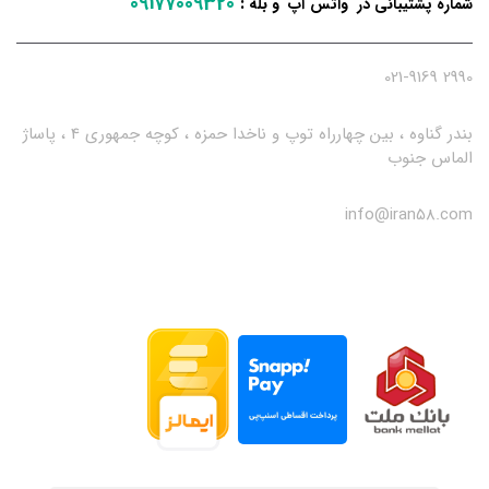
09177009320
:
شماره پشتیبانی در واتس آپ و بله
2990 021-9169
بندر گناوه ، بین چهارراه توپ و ناخدا حمزه ، کوچه جمهوری 4 ، پاساژ
الماس جنوب
info@iran58.com