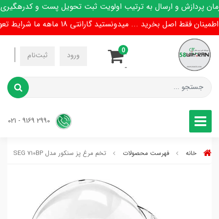
ردازش و ارسال به ترتیب اولویت ثبت تحویل پست و کدرهگیری پیا
فقط اصل بخرید ... میدونستید گارانتی 18 ماهه ما شرایط تعویض هم داره !
0
-
ورود
ثبت‌نام
-
2990 9169 - 021
خانه
فهرست محصولات
تخم مرغ پز سنکور مدل SEG 710BP