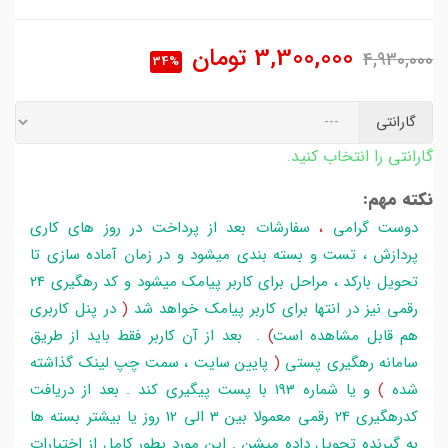
3,300,000
تومان
4,930,000
34%
گارانتی
گارانتی را انتخاب کنید.
نکته مهم:
دوست گرامی
،
سفارشات بعد از پرداخت در روز های کاری
پردازش ، تست و بسته بندی میشود و در زمان آماده سازی تا
تحویل بارکد ، مراحل برای کاربر پیامک میشود و کد رهگیری 24
رقمی نیز در انتها برای کاربر پیامک خواهد شد
(
در پنل کاربری
هم قابل مشاهده است
)
. بعد از آن کاربر فقط باید از طریق
سامانه رهگیری پستی
(
پایین سایت ، سمت چپ لینک گذاشته
شده
)
و یا شماره 193 با پست پیگیری کند . بعد از دریافت
کدرهگیری 24 رقمی معمولا بین 3 الی 12 روز یا بیشتر بسته ها
به گیرنده تحویل داده میشن . این مورد بطور کامل از اختیارات