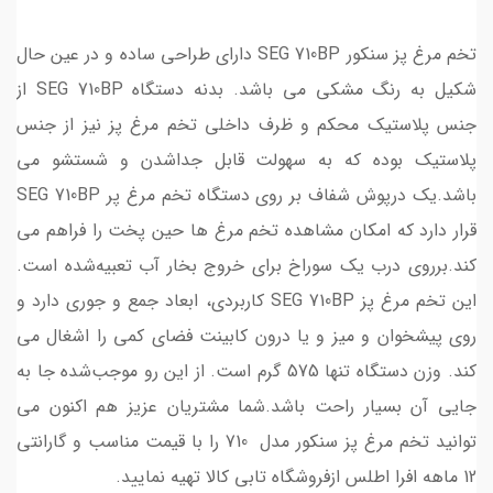
تخم مرغ پز سنکور SEG 710BP دارای طراحی ساده و در عین حال
شکیل به رنگ مشکی می باشد. بدنه دستگاه SEG 710BP از
جنس پلاستیک محکم و ظرف داخلی تخم مرغ پز نیز از جنس
پلاستیک بوده که به سهولت قابل جداشدن و شستشو می
باشد.یک درپوش شفاف بر روی دستگاه تخم مرغ پر SEG 710BP
قرار دارد که امکان مشاهده تخم مرغ ها حین پخت را فراهم می
کند.برروی درب یک سوراخ برای خروج بخار آب تعبیه‌شده است.
این تخم مرغ پز SEG 710BP کاربردی، ابعاد جمع و جوری دارد و
روی پیشخوان و میز و یا درون کابینت فضای کمی را اشغال می
کند. وزن دستگاه تنها 575 گرم است. از این رو موجب‌شده جا به
جایی آن بسیار راحت باشد.شما مشتریان عزیز هم اکنون می
توانید تخم مرغ پز سنکور مدل 710 را با قیمت مناسب و گارانتی
12 ماهه افرا اطلس ازفروشگاه تابی کالا تهیه نمایید.