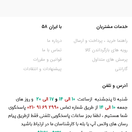
خدمات مشتریان
با ایران 58
راهنما خرید ، پرداخت و ارسال
درباره ما
رویه های بازگرداندن کالا
تماس با ما
پرسش های متداول
قوانین و مقررات
گارانتی
پیشنهادات و انتقادات
آدرس و تلفن
شنبه تا پنجشنبه ازساعت
و روز های
10
الی
14
و
17
الی
20
جمعه
از طریق شماره تماس
پاسخگوی
10
الی
14
2990 69 91 -021
شما هستیم ، لطفا بجز ساعات پاسخگویی تلفنی فقط ازطریق پیام
رسان های واتس آپ یا بله با کارشناسان ما در ارتباط باشید