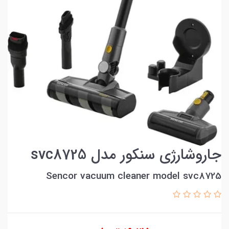
جاروشارژی سنکور مدل svc8725
Sencor vacuum cleaner model svc8725