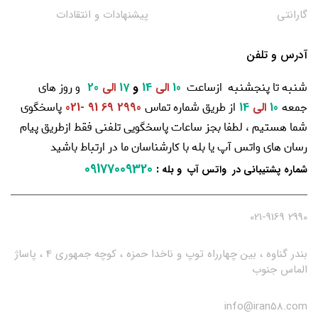
گارانتی
پیشنهادات و انتقادات
آدرس و تلفن
شنبه تا پنجشنبه ازساعت
و روز های
10
الی
14
و
17
الی
20
جمعه
از طریق شماره تماس
پاسخگوی
10
الی
14
2990 69 91 -021
شما هستیم ، لطفا بجز ساعات پاسخگویی تلفنی فقط ازطریق پیام
رسان های واتس آپ یا بله با کارشناسان ما در ارتباط باشید
09177009320
:
شماره پشتیبانی در واتس آپ و بله
2990 021-9169
بندر گناوه ، بین چهارراه توپ و ناخدا حمزه ، کوچه جمهوری 4 ، پاساژ
الماس جنوب
info@iran58.com