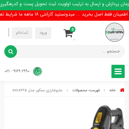
 پردازش و ارسال به ترتیب اولویت ثبت تحویل پست و کدرهگیری پی
ن فقط اصل بخرید ... میدونستید گارانتی 18 ماهه ما شرایط تعویض هم داره !
0
-
ورود
ثبت‌نام
-
2990 9169 - 021
خانه
فهرست محصولات
جاروشارژی سنکور مدل svc8725