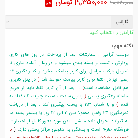
19,350,000
تومان
20,820,000
8%
گارانتی
گارانتی را انتخاب کنید.
نکته مهم:
دوست گرامی
،
سفارشات بعد از پرداخت در روز های کاری
پردازش ، تست و بسته بندی میشود و در زمان آماده سازی تا
تحویل بارکد ، مراحل برای کاربر پیامک میشود و کد رهگیری 24
رقمی نیز در انتها برای کاربر پیامک خواهد شد
(
در پنل کاربری
هم قابل مشاهده است
)
. بعد از آن کاربر فقط باید از طریق
سامانه رهگیری پستی
(
پایین سایت ، سمت چپ لینک گذاشته
شده
)
و یا شماره 193 با پست پیگیری کند . بعد از دریافت
کدرهگیری 24 رقمی معمولا بین 3 الی 12 روز یا بیشتر بسته ها
به گیرنده تحویل داده میشن . این مورد بطور کامل از اختیارات
فروشگاه خارج است و بستگی به شلوغی مراکز پستی دارد
.
(
با
توجه به مشکلات عدیده پستی جنوب در ارسال کالاهای خارجی و