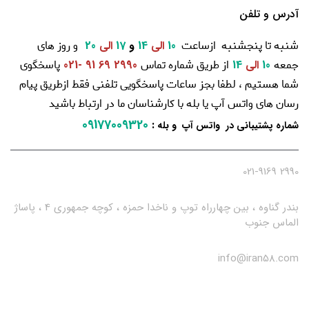
آدرس و تلفن
شنبه تا پنجشنبه ازساعت
و روز های
10
الی
14
و
17
الی
20
جمعه
از طریق شماره تماس
پاسخگوی
10
الی
14
2990 69 91 -021
شما هستیم ، لطفا بجز ساعات پاسخگویی تلفنی فقط ازطریق پیام
رسان های واتس آپ یا بله با کارشناسان ما در ارتباط باشید
09177009320
:
شماره پشتیبانی در واتس آپ و بله
2990 021-9169
بندر گناوه ، بین چهارراه توپ و ناخدا حمزه ، کوچه جمهوری 4 ، پاساژ
الماس جنوب
info@iran58.com