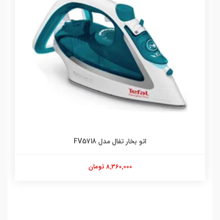
اتو بخار تفال مدل FV5718
8,360,000 تومان