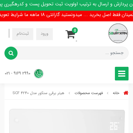
ردازش و ارسال به ترتیب اولویت ثبت تحویل پست و کدرهگیری پیام
ط اصل بخرید ... میدونستید گارانتی 18 ماهه ما شرایط تعویض هم داره !
0
-
ورود
ثبت‌نام
-
2990 9169 - 021
خانه
فهرست محصولات
هیتر برقی سنکور مدل SCF 4240