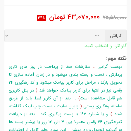
43,070,000
تومان
75,580,000
44%
گارانتی
گارانتی را انتخاب کنید.
نکته مهم:
دوست گرامی
،
سفارشات بعد از پرداخت در روز های کاری
پردازش ، تست و بسته بندی میشود و در زمان آماده سازی تا
تحویل بارکد ، مراحل برای کاربر پیامک میشود و کد رهگیری 24
رقمی نیز در انتها برای کاربر پیامک خواهد شد
(
در پنل کاربری
هم قابل مشاهده است
)
. بعد از آن کاربر فقط باید از طریق
سامانه رهگیری پستی
(
پایین سایت ، سمت چپ لینک گذاشته
شده
)
و یا شماره 193 با پست پیگیری کند . بعد از دریافت
کدرهگیری 24 رقمی معمولا بین 3 الی 12 روز یا بیشتر بسته ها
به گیرنده تحویل داده میشن . این مورد بطور کامل از اختیارات