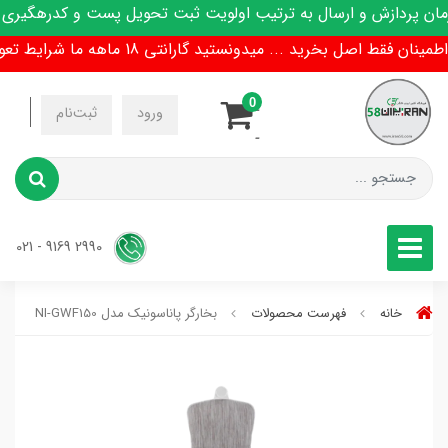
دازش و ارسال به ترتیب اولویت ثبت تحویل پست و کدرهگیری پیامک
 اصل بخرید ... میدونستید گارانتی 18 ماهه ما شرایط تعویض هم داره !
0
-
ورود
ثبت‌نام
-
2990 9169 - 021
خانه
فهرست محصولات
بخارگر پاناسونیک مدل NI-GWF150