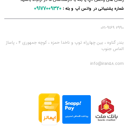
09177009320
:
شماره پشتیبانی در واتس آپ و بله
2990 021-9169
بندر گناوه ، بین چهارراه توپ و ناخدا حمزه ، کوچه جمهوری 4 ، پاساژ
الماس جنوب
info@iran58.com