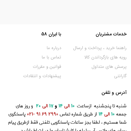
خدمات مشتریان
با ایران 58
راهنما خرید ، پرداخت و ارسال
درباره ما
رویه های بازگرداندن کالا
تماس با ما
پرسش های متداول
قوانین و مقررات
گارانتی
پیشنهادات و انتقادات
آدرس و تلفن
شنبه تا پنجشنبه ازساعت
و روز های
10
الی
14
و
17
الی
20
جمعه
از طریق شماره تماس
پاسخگوی
10
الی
14
2990 69 91 -021
شما هستیم ، لطفا بجز ساعات پاسخگویی تلفنی فقط ازطریق پیام
رسان های واتس آپ یا بله با کارشناسان ما در ارتباط باشید