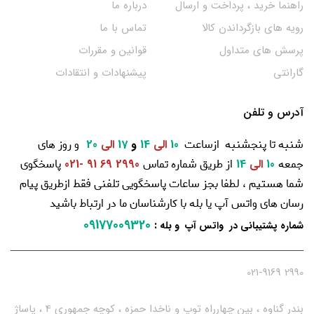
راهنما خرید ، پرداخت و ارسال
درباره ما
رویه های بازگرداندن کالا
تماس با ما
پرسش های متداول
قوانین و مقررات
گارانتی
پیشنهادات و انتقادات
آدرس و تلفن
شنبه تا پنجشنبه ازساعت
و روز های
10
الی
14
و
17
الی
20
جمعه
از طریق شماره تماس
پاسخگوی
10
الی
14
2990 69 91 -021
شما هستیم ، لطفا بجز ساعات پاسخگویی تلفنی فقط ازطریق پیام
رسان های واتس آپ یا بله با کارشناسان ما در ارتباط باشید
09177009320
:
شماره پشتیبانی در واتس آپ و بله
2990 021-9169
بندر گناوه ، بین چهارراه توپ و ناخدا حمزه ، کوچه جمهوری 4 ، پاساژ