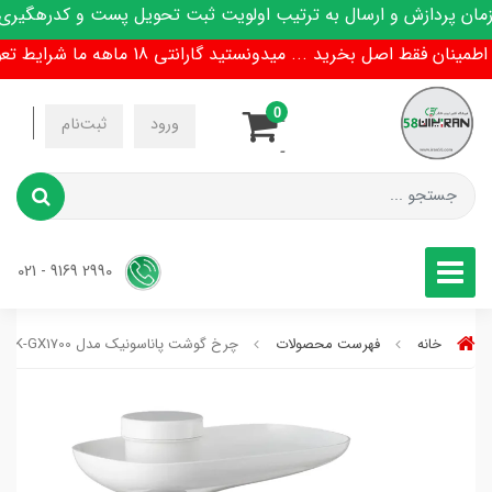
 پردازش و ارسال به ترتیب اولویت ثبت تحویل پست و کدرهگیری پی
ن فقط اصل بخرید ... میدونستید گارانتی 18 ماهه ما شرایط تعویض هم داره !
0
-
ورود
ثبت‌نام
-
2990 9169 - 021
خانه
فهرست محصولات
چرخ گوشت پاناسونیک مدل MK-GX1700