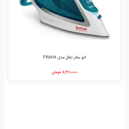
اتو بخار تفال مدل FV5718
8,360,000 تومان