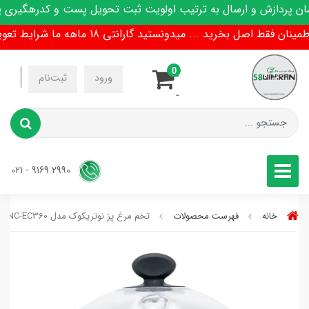
پردازش و ارسال به ترتیب اولویت ثبت تحویل پست و کدرهگیری پیا
فقط اصل بخرید ... میدونستید گارانتی 18 ماهه ما شرایط تعویض هم داره !
0
-
ورود
ثبت‌نام
-
2990 9169 - 021
خانه
فهرست محصولات
تخم مرغ پز نوتریکوک مدل NC-EC360