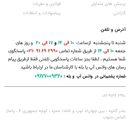
پرسش های متداول
قوانین و مقررات
گارانتی
پیشنهادات و انتقادات
آدرس و تلفن
شنبه تا پنجشنبه ازساعت
و روز های
10
الی
14
و
17
الی
20
جمعه
از طریق شماره تماس
پاسخگوی
10
الی
14
2990 69 91 -021
شما هستیم ، لطفا بجز ساعات پاسخگویی تلفنی فقط ازطریق پیام
رسان های واتس آپ یا بله با کارشناسان ما در ارتباط باشید
09177009320
:
شماره پشتیبانی در واتس آپ و بله
2990 021-9169
بندر گناوه ، بین چهارراه توپ و ناخدا حمزه ، کوچه جمهوری 4 ، پاساژ
الماس جنوب