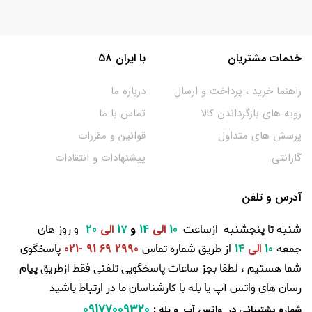
خدمات مشتریان
با ایران 58
راهنما خرید ، پرداخت و ارسال
درباره ما
رویه های بازگرداندن کالا
تماس با ما
پرسش های متداول
قوانین و مقررات
گارانتی
پیشنهادات و انتقادات
آدرس و تلفن
شنبه تا پنجشنبه ازساعت
و روز های
10
الی
14
و
17
الی
20
جمعه
از طریق شماره تماس
پاسخگوی
10
الی
14
2990 69 91 -021
شما هستیم ، لطفا بجز ساعات پاسخگویی تلفنی فقط ازطریق پیام
رسان های واتس آپ یا بله با کارشناسان ما در ارتباط باشید
09177009320
:
شماره پشتیبانی در واتس آپ و بله