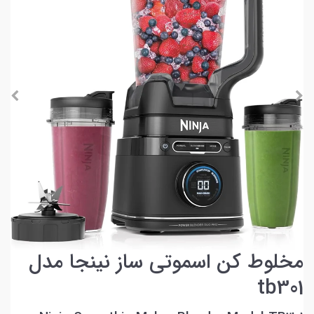
مخلوط کن اسموتی ساز نینجا مدل
tb301