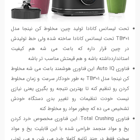
تحت لیسانس کانادا تولید چین: مخلوط کن نینجا مدل
TB301 تحت لیسانس کانادا ساخته شده ولی خط تولیدش
در چین قرار داره که باعث می شه هم کیفیت
استانداردداشته باشه و هم قیمتش مناسب تر باشه
فناوری Auto IQ: این فناوری هوشمند باعث می شه مخلوط
کن نینجا مدل TB301 به طور خودکار سرعت و زمان مخلوط
کردن رو تنظیم کنه تا بهترین نتیجه رو بگیری یعنی نیازی
نیست خودت تنظیمات رو تغییر بدی دستگاه خودش
تشخیص می ده که چطور مواد رو مخلوط کنه
فناوری Total Crushing: این فناوری مخصوص خرد کردن
یخ و مواد منجمد طراحی شده با این قابلیت یخ و مواد
سخت فقط در چند ثانیه کاملا خرد می شن و می تونی