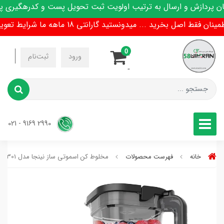
ازش و ارسال به ترتیب اولویت ثبت تحویل پست و کدرهگیری پیامک
اصل بخرید ... میدونستید گارانتی 18 ماهه ما شرایط تعویض هم داره !
0
-
ورود
ثبت‌نام
-
2990 9169 - 021
خانه
فهرست محصولات
مخلوط کن اسموتی ساز نینجا مدل tb301