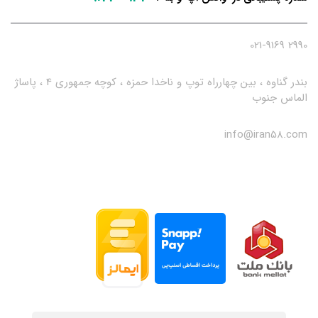
2990 021-9169
بندر گناوه ، بین چهارراه توپ و ناخدا حمزه ، کوچه جمهوری 4 ، پاساژ
الماس جنوب
info@iran58.com