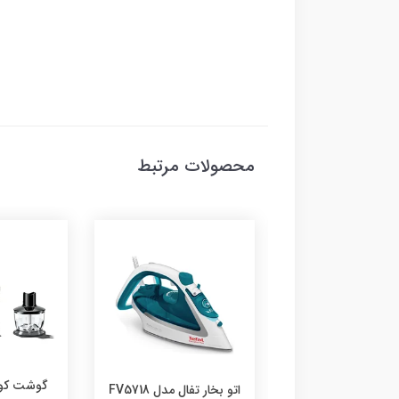
محصولات مرتبط
گوشت کوب برقی برا
اتو بخار تفال مدل FV5718