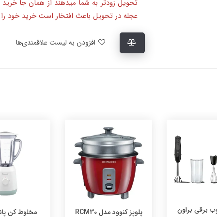
تحویل زودتر به شما میدهند از همان جا خرید 
عجله در تحویل باعث افتخار است خرید خود را ا
افزودن به لیست علاقمندی‌ها
ون
پلوپز کنوود مدل RCM30
مخلوط کن پاناسونیک