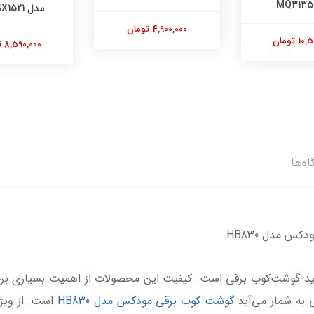
مدل MX-GX1521
4,900,000 تومان
8,590,000 تومان
اه‌ها
س مدل HB830
 کنید گوشت‌کوب برقی است. کیفیت این محصولات از اهمیت بسیاری برخ
 به شمار می‌آید
گوشت کوب برقی مودکس مدل HB830
است. از ویژگ