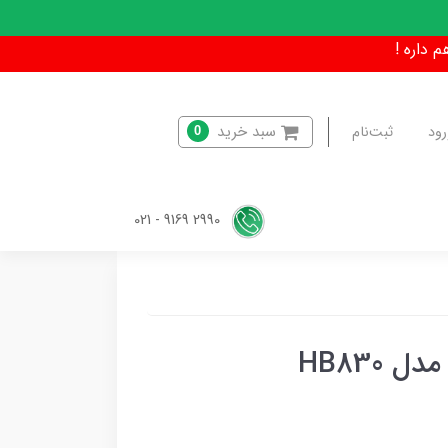
سبد خرید
رود
ثبت‌نام
0
2990 9169 - 021
HB830