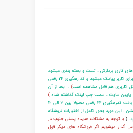
 های کاری پردازش ، تست و بسته بندی میشود
و در زمان آماده سازی تا تحویل بارکد ، مراحل برای کاربر پیامک میشود و کد رهگیری 24 رقمی
ل کاربری هم قابل مشاهده است
)
. بعد از آن
پایین سایت ، سمت چپ لینک گذاشته شده
)
و یا شماره 193 با پست پیگیری کند . بعد از دریافت کدرهگیری 24 رقمی معمولا بین 3 الی 12
شن . این مورد بطور کامل از اختیارات فروشگاه
د
.
(
با توجه به مشکلات عدیده پستی جنوب در
س گذار میشویم اگر فروشگاه های دیگر قول