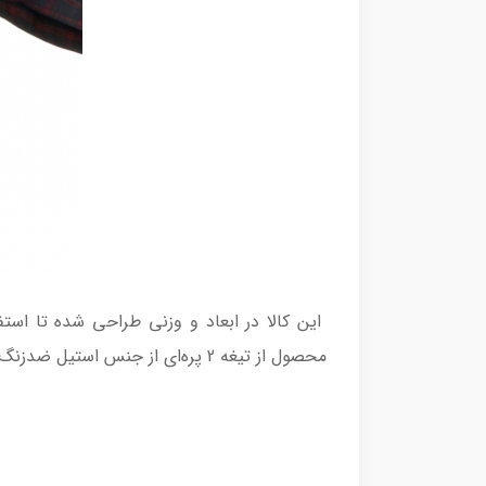
این کالا در ابعاد و وزنی طراحی شده تا استف
محصول از تیغه 2 پره‌ای از جنس استیل ضد‌زنگ استفاده شده است. گوشت کوب برقی مودکس مدل HB830 قابلیت استفاده به عنوان همزن را هم به شما می‌دهد.