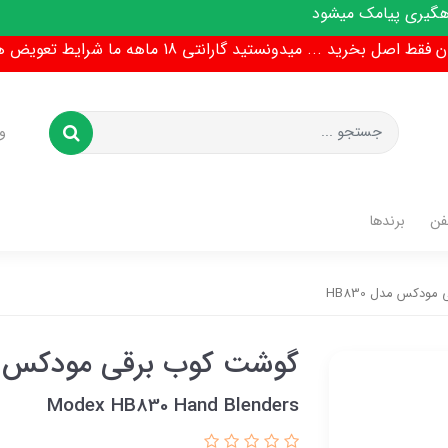
شود
ط اصل بخرید ... میدونستید گارانتی 18 ماهه ما شرایط تعویض هم داره !
و
فن
برندها
ودکس مدل HB830
گوشت کوب برقی مودکس مدل 
Modex HB830 Hand Blenders