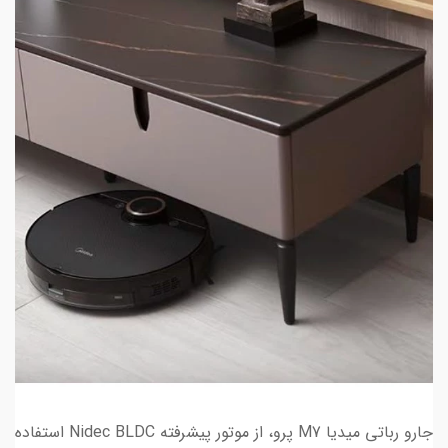
جارو رباتی میدیا M7 پرو، از موتور پیشرفته Nidec BLDC استفاده