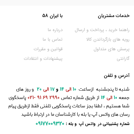
خدمات مشتریان
با ایران 58
راهنما خرید ، پرداخت و ارسال
درباره ما
رویه های بازگرداندن کالا
تماس با ما
پرسش های متداول
قوانین و مقررات
گارانتی
پیشنهادات و انتقادات
آدرس و تلفن
شنبه تا پنجشنبه ازساعت
و روز های
10
الی
14
و
17
الی
20
جمعه
از طریق شماره تماس
پاسخگوی
10
الی
14
2990 69 91 -021
شما هستیم ، لطفا بجز ساعات پاسخگویی تلفنی فقط ازطریق پیام
رسان های واتس آپ یا بله با کارشناسان ما در ارتباط باشید
09177009320
:
شماره پشتیبانی در واتس آپ و بله