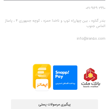
2990 021-9169
بندر گناوه ، بین چهارراه توپ و ناخدا حمزه ، کوچه جمهوری 4 ، پاساژ
الماس جنوب
info@iran58.com
پیگیری مرسولات پستی