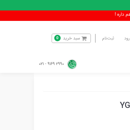
سبد خرید
رود
ثبت‌نام
0
2990 9169 - 021