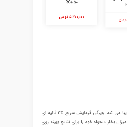
RC1050
NA332
5,300,000 تومان
24,800,000 تومان
با توان 1500 وات و حجم بخاردهی عالی انواع لباس، پرده ها و ملحفه ها را صاف و زیبا می کند. ویژگی گرمایش سریع 35 ثانیه ای
دستگاه دارای 3 تنظیم بخار بوده که می توانید میزان بخار دلخواه خود را برای نتایج بهینه روی