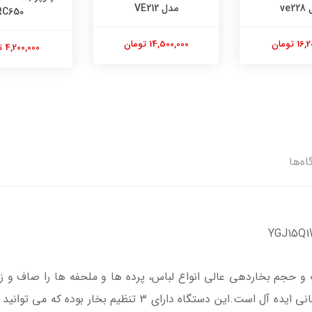
مدل VE212
RC650
14,500,000 تومان
4,200,000 تومان
اه‌ها
برای لباس های لحظه آخری و قبل رفتن به مهمانی ایده آل است.این 