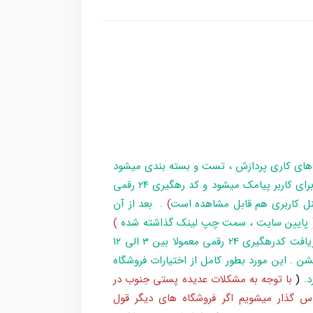
 های کاری پردازش ، تست و بسته بندی میشود
و در زمان آماده سازی تا تحویل بارکد ، مراحل برای کاربر پیامک میشود و کد رهگیری 24 رقمی
ل کاربری هم قابل مشاهده است
)
. بعد از آن
پایین سایت ، سمت چپ لینک گذاشته شده
)
و یا شماره 193 با پست پیگیری کند . بعد از دریافت کدرهگیری 24 رقمی معمولا بین 3 الی 12
شن . این مورد بطور کامل از اختیارات فروشگاه
د
.
(
با توجه به مشکلات عدیده پستی جنوب در
س گذار میشویم اگر فروشگاه های دیگر قول