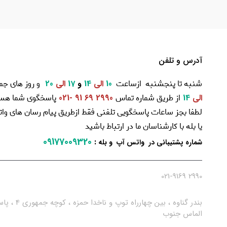
آدرس و تلفن
شنبه تا پنجشنبه ازساعت
و روز های جم
10
الی
14
و
17
الی
20
از طریق شماره تماس
پاسخگوی شما هست
الی
14
2990 69 91 -021
لطفا بجز ساعات پاسخگویی تلفنی فقط ازطریق پیام رسان های و
یا بله با کارشناسان ما در ارتباط باشید
09177009320
:
شماره پشتیبانی در واتس آپ و بله
2990 021-9169
بندر گناوه ، بین چهارراه توپ و ناخدا حمزه ، کو
الماس جنوب