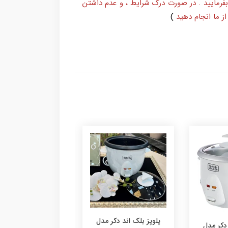
بفرمایید . در صورت درک شرایط ، و عدم داشتن
ز ما انجام دهید
)
پلوپز بلک اند دکر مدل
سرخ کن فیلیپس مدل
خردکن 