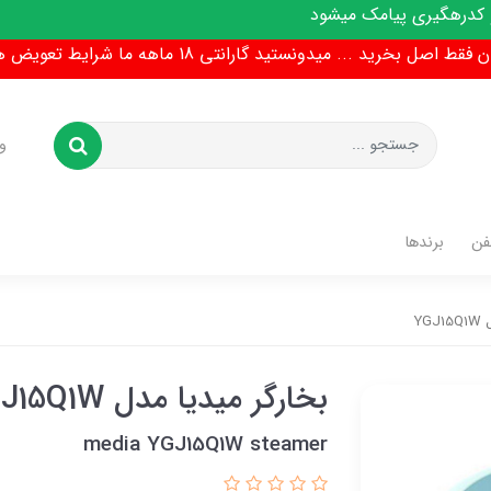
میشود
ط اصل بخرید ... میدونستید گارانتی 18 ماهه ما شرایط تعویض هم داره !
و
فن
برندها
YG
بخارگر میدیا مدل YGJ15Q1W
media YGJ15Q1W steamer