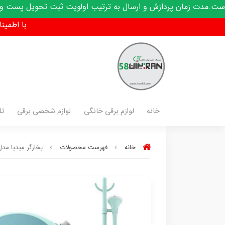
ازش و ارسال به ترتیب اولویت ثبت تحویل پست و کدرهگیری پیامک 
با اطمینان فق
خانه
لوازم برقی خانگی
لوازم شخصی برقی
تل
خانه
فهرست محصولات
بخارگر میدیا مدل J15Q1W