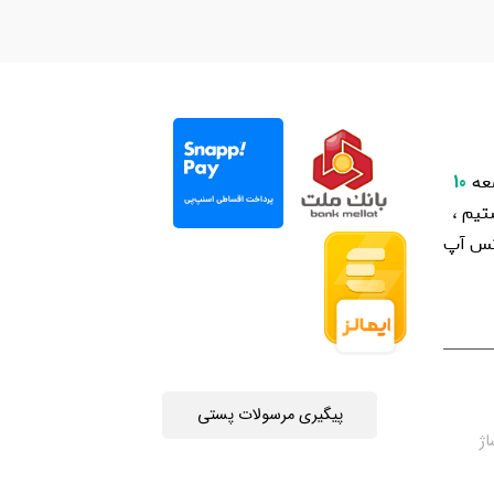
عه
10
یم ،
اتس آپ
پیگیری مرسولات پستی
چه جمهوری 4 ، پاساژ