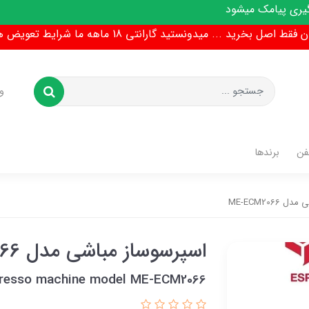
ط اصل بخرید ... میدونستید گارانتی 18 ماهه ما شرایط تعویض هم داره !
و
فن
برندها
ME-ECM206
اسپرسوساز مباشی مدل ME-ECM2066
resso machine model ME-ECM2066