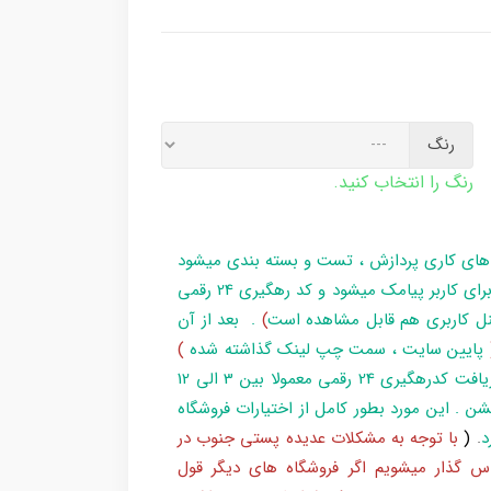
رنگ
رنگ را انتخاب کنید.
 های کاری پردازش ، تست و بسته بندی میشود
و در زمان آماده سازی تا تحویل بارکد ، مراحل برای کاربر پیامک میشود و کد رهگیری 24 رقمی
ل کاربری هم قابل مشاهده است
)
. بعد از آن
پایین سایت ، سمت چپ لینک گذاشته شده
)
و یا شماره 193 با پست پیگیری کند . بعد از دریافت کدرهگیری 24 رقمی معمولا بین 3 الی 12
شن . این مورد بطور کامل از اختیارات فروشگاه
د
.
(
با توجه به مشکلات عدیده پستی جنوب در
س گذار میشویم اگر فروشگاه های دیگر قول