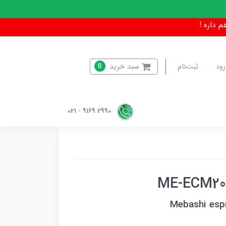
سبد خرید
رود
ثبت‌نام
0
2990 9169 - 021
Mebashi esp