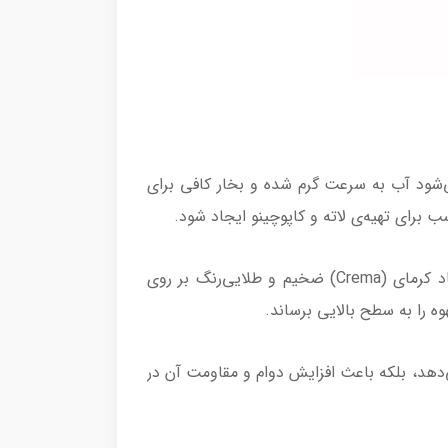
 دستگاه، محدوده توان بین 1500 تا 1850 وات است که باعث می‌شود آب به سرعت گرم شده و بخار کافی برای
 برای تهیه‌ی لاته و کاپوچینو ایجاد شود.
2- فشار 15 بار – تضمین عصاره‌گیری حرفه‌ای فشار 15 بار این اسپرسوساز باعث استخراج کامل عصاره‌ی قهوه و ایجاد کرمای (Crema) ضخیم و طلایی‌رنگ بر روی
ه را به سطح بالایی برساند.
ی‌دهد، بلکه باعث افزایش دوام و مقاومت آن در