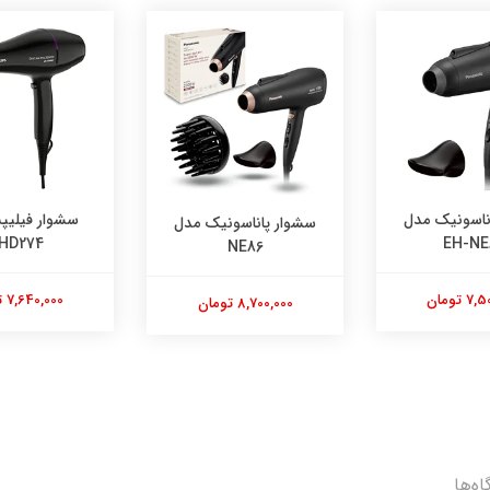
ناسونیک مدل
سشوار فیلی
سشوار پاناسونیک مدل
HD274
EH-NE
NE86
 تومان
7,640,000 تومان
8,700,000 تومان
اه‌ها