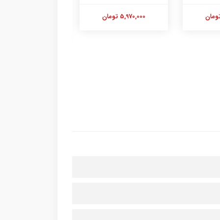
GC241D28
5,970,000 تومان
10,950,000 تومان