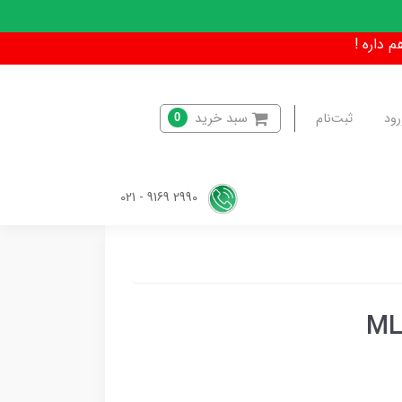
سبد خرید
رود
ثبت‌نام
0
2990 9169 - 021