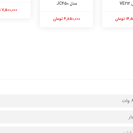
VE2
مدل JC450
7,500,000 تومان
 تومان
4,850,000 تومان
ت