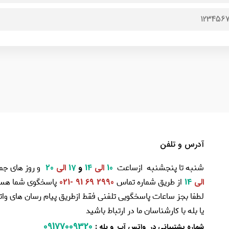
123456
آدرس و تلفن
شنبه تا پنجشنبه ازساعت
و روز های جم
10
الی
14
و
17
الی
20
از طریق شماره تماس
پاسخگوی شما هست
الی
14
2990 69 91 -021
لطفا بجز ساعات پاسخگویی تلفنی فقط ازطریق پیام رسان های و
یا بله با کارشناسان ما در ارتباط باشید
09177009320
:
شماره پشتیبانی در واتس آپ و بله