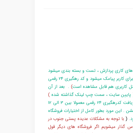
 های کاری پردازش ، تست و بسته بندی میشود
و در زمان آماده سازی تا تحویل بارکد ، مراحل برای کاربر پیامک میشود و کد رهگیری 24 رقمی
ل کاربری هم قابل مشاهده است
)
. بعد از آن
پایین سایت ، سمت چپ لینک گذاشته شده
)
و یا شماره 193 با پست پیگیری کند . بعد از دریافت کدرهگیری 24 رقمی معمولا بین 3 الی 12
شن . این مورد بطور کامل از اختیارات فروشگاه
د
.
(
با توجه به مشکلات عدیده پستی جنوب در
س گذار میشویم اگر فروشگاه های دیگر قول