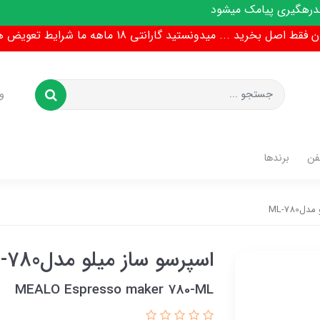
پیامک میشود
ط اصل بخرید ... میدونستید گارانتی 18 ماهه ما شرایط تعویض هم داره !
و
فن
برندها
780-ML
اسپرسو ساز میلو مدل780-ML
MEALO Espresso maker 780-ML