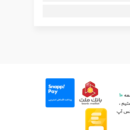
عه
10
یم ،
اتس آپ