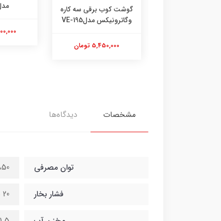
3434
مدل 12
گوشت کوب برقی سه کاره
وگاترونیکس مدلVE-195
12,800,00 تومان
14,500,000
5,450,000 تومان
مشخصات
دیدگاه‌ها
توان مصرفی
850 وا
فشار بخار
20 بار
مخزن آب
1.5 لیتری