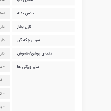
جنس بدنه
است
نازل بخار
دار
سینی چکه گیر
دار
دکمه‌ی روشن/خاموش
دار
سایر ویژگی ها
- د
- ا
- ک
- ب