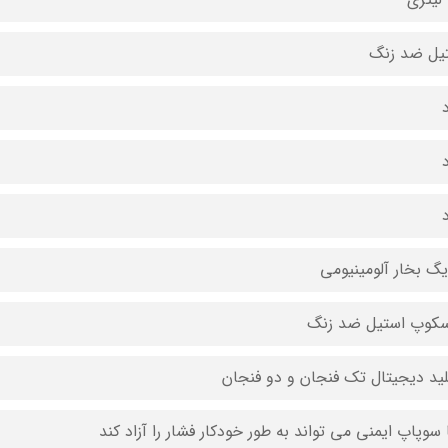
یل ضد زنگ
د
د
د
یگ بخار آلومینیومی
سکوپ استیل ضد زنگ
لید دیجیتال تک فنجان و دو فنجان
ا سوپاپ ایمنی می تواند به طور خودکار فشار را آزاد کند