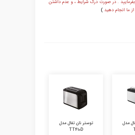
بفرمایید . در صورت درک شرایط ، و عدم داشتن
ز ما انجام دهید
)
توستر نان تفال مدل
ال مدل
TT410D
گریل تفال