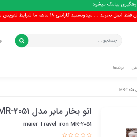
ط اصل بخرید ... میدونستید گارانتی 18 ماهه ما شرایط تعویض هم داره !
و
فن
برندها
MR
اتو بخار مایر مدل MR-2051
maier Travel iron MR-2051