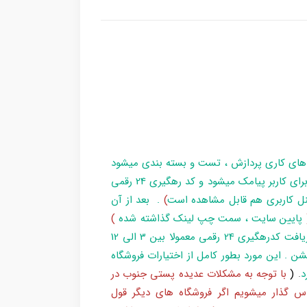
 های کاری پردازش ، تست و بسته بندی میشود
و در زمان آماده سازی تا تحویل بارکد ، مراحل برای کاربر پیامک میشود و کد رهگیری 24 رقمی
ل کاربری هم قابل مشاهده است
)
. بعد از آن
پایین سایت ، سمت چپ لینک گذاشته شده
)
و یا شماره 193 با پست پیگیری کند . بعد از دریافت کدرهگیری 24 رقمی معمولا بین 3 الی 12
شن . این مورد بطور کامل از اختیارات فروشگاه
د
.
(
با توجه به مشکلات عدیده پستی جنوب در
س گذار میشویم اگر فروشگاه های دیگر قول