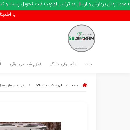
ل به ترتیب اولویت ثبت تحویل پست و کدرهگیری پیامک میشود
با اطمینان فق
خانه
لوازم برقی خانگی
لوازم شخصی برقی
تل
خانه
فهرست محصولات
اتو بخار مایر مدل -2051