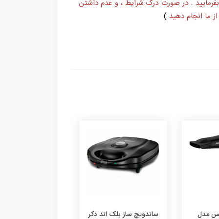
بفرمایید . در صورت درک شرایط ، و عدم داشتن
ز ما انجام دهید
)
ک اند دکر
سرخ کن فیلیپس مدل
سشوار فیلیپس م