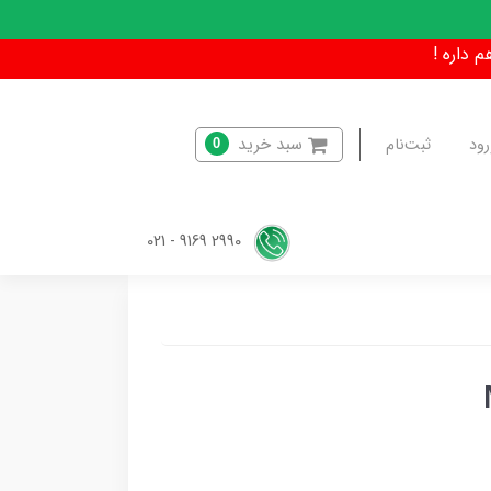
سبد خرید
رود
ثبت‌نام
0
2990 9169 - 021