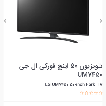
تلویزیون 50 اینچ فورکی ال جی
UM7450
LG UM7450 50-inch Fork TV