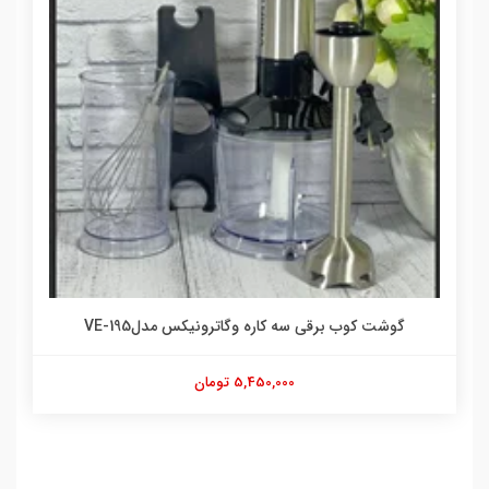
سرخ کن وگا
00
سه کاره وگاترونیکس مدلVE-195
5,450,000 تومان