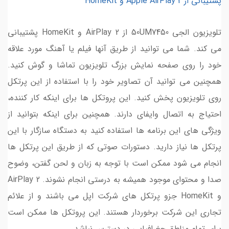
پشتیبانی از Apple AirPlay 2 و HomeKit
تلویزیون الجی 50UM7450 از AirPlay 2 و HomeKit پشتیبانی
می کند. شما می توانید از طریق آنها فیلم یا آهنگ مورد علاقه
خود را روی صفحه نمایش بزرگ تلویزیون تماشا و گوش کنید.
همچنین می توانید آن تصاویر خود را با استفاده از این پرتکل
روی تلویزیون پخش کنید. این پروتکل ها برای اینکه کار کننده،
احتیاج به اتصال وایفای دارند. همچنین برای اینکه بتوانید از
ویژگی های این برنامه ها استفاده کنید به دستگاه سازگار با این
پرتکل ها نیاز دارید. دستورات صوتی که از طریق این پرتکل ها
انجام می شود ممکن است با توجه به زبان و لحن گفتن، وضوح
صدا و محتوای موجود همیشه به درستی انجام نشوند. AirPlay 2
و HomeKit جزو پرتکل های شرکت اپل می باشند و از علائم
تجاری این شرکت برخوردار هستند. این پروتکل ها ممکن است
برای تمام مناطق جغرافیایی در دسترس نباشد.