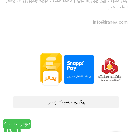
بندر گناوه ، بین چهارراه توپ و ناخدا حمزه ، کوچه جمهوری 4 ، پاساژ
الماس جنوب
info@iran58.com
پیگیری مرسولات پستی
سوالی دارید ؟