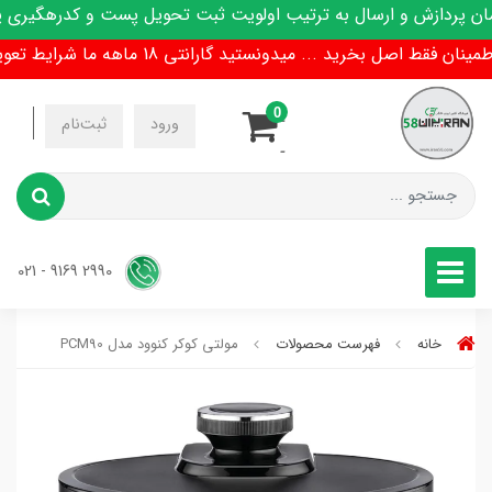
پردازش و ارسال به ترتیب اولویت ثبت تحویل پست و کدرهگیری پیا
 فقط اصل بخرید ... میدونستید گارانتی 18 ماهه ما شرایط تعویض هم داره !
0
-
ورود
ثبت‌نام
-
2990 9169 - 021
خانه
فهرست محصولات
مولتی کوکر کنوود مدل PCM90