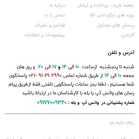
راهنما خرید ، پرداخت و ارسال
درباره ما
رویه های بازگرداندن کالا
تماس با ما
پرسش های متداول
قوانین و مقررات
گارانتی
پیشنهادات و انتقادات
آدرس و تلفن
شنبه تا پنجشنبه ازساعت
و روز های
10
الی
14
و
17
الی
20
جمعه
از طریق شماره تماس
پاسخگوی
10
الی
14
2990 69 91 -021
شما هستیم ، لطفا بجز ساعات پاسخگویی تلفنی فقط ازطریق پیام
رسان های واتس آپ یا بله با کارشناسان ما در ارتباط باشید
09177009320
:
شماره پشتیبانی در واتس آپ و بله
2990 021-9169