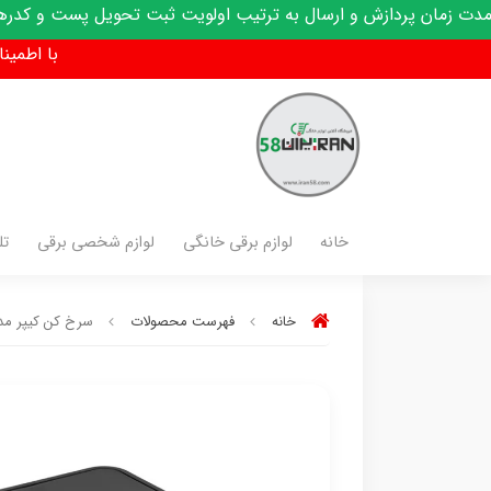
دازش و ارسال به ترتیب اولویت ثبت تحویل پست و کدرهگیری پیامک
با اطمینان فق
خانه
لوازم برقی خانگی
لوازم شخصی برقی
تل
خانه
فهرست محصولات
سرخ کن کیپر مدل -2024