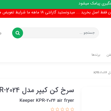
 میشود
ط اصل بخرید ... میدونستید گارانتی 18 ماهه ما شرایط تعویض هم داره !
و
فن
برندها
KPR
سرخ کن کیپر مدل KPR-2024
Keeper KPR-2024 air fryer