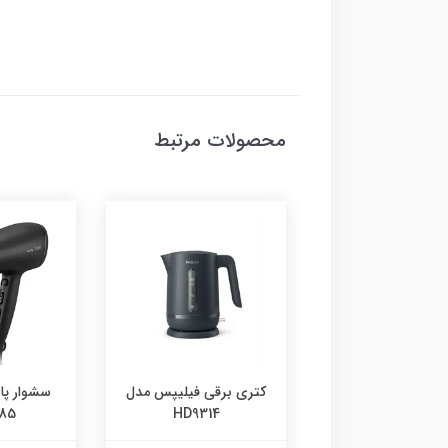
محصولات مرتبط
ایر مدل MR-495
کتری برقی فیلیپس مدل
سشوار پا
85
HD9314
6,610,000 تومان