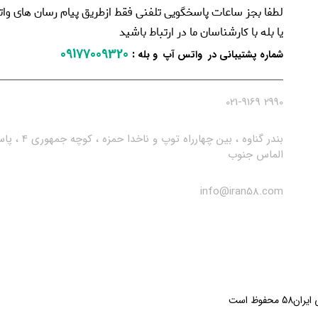
لطفا بجز ساعات پاسخگویی تلفنی فقط ازطریق پیام رسان های و
یا بله با کارشناسان ما در ارتباط باشید
09177009320
:
شماره پشتیبانی در واتس آپ و بله
2990 021-9169
بندر گناوه ، بین چهارراه توپ و ناخدا حمزه ، کو
الماس جنوب
info@iran58.com
وظ است