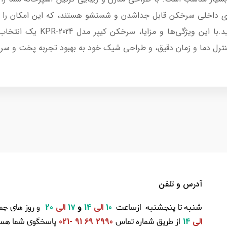
های داخلی سرخکن قابل جداشدن و شستشو هستند، که این امکان را فرا
کنید و دستگاه را در شرایط بهدا
نترل دما و زمان دقیق، و طراحی شیک خود به بهبود تجربه پخت و سرخ
آدرس و تلفن
شنبه تا پنجشنبه ازساعت
و روز های جم
10
الی
14
و
17
الی
20
از طریق شماره تماس
پاسخگوی شما هست
الی
14
2990 69 91 -021