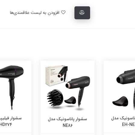
افزودن به لیست علاقمندی‌ها
ناسونیک مدل
سشوار فیلی
سشوار پاناسونیک مدل
HD274
EH-NE
NE86