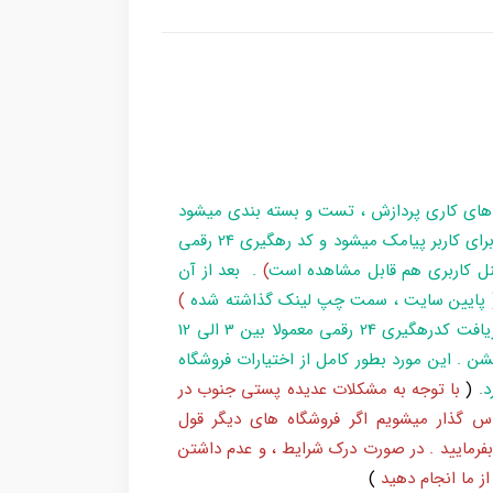
 های کاری پردازش ، تست و بسته بندی میشود
و در زمان آماده سازی تا تحویل بارکد ، مراحل برای کاربر پیامک میشود و کد رهگیری 24 رقمی
ل کاربری هم قابل مشاهده است
)
. بعد از آن
پایین سایت ، سمت چپ لینک گذاشته شده
)
و یا شماره 193 با پست پیگیری کند . بعد از دریافت کدرهگیری 24 رقمی معمولا بین 3 الی 12
شن . این مورد بطور کامل از اختیارات فروشگاه
د
.
(
با توجه به مشکلات عدیده پستی جنوب در
س گذار میشویم اگر فروشگاه های دیگر قول
بفرمایید . در صورت درک شرایط ، و عدم داشتن
ز ما انجام دهید
)