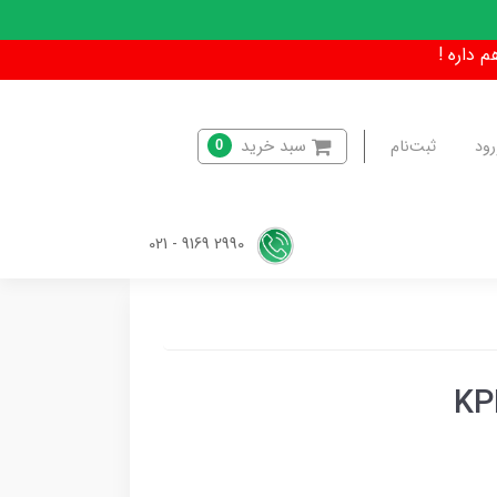
سبد خرید
رود
ثبت‌نام
0
2990 9169 - 021