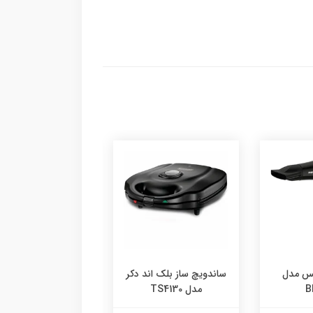
پس مدل
ساندویچ ساز بلک اند دکر
سرخ کن فیلیپس م
B
مدل TS4130
NA230