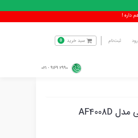
سبد خرید
رود
ثبت‌نام
0
2990 9169 - 021
AF4008D