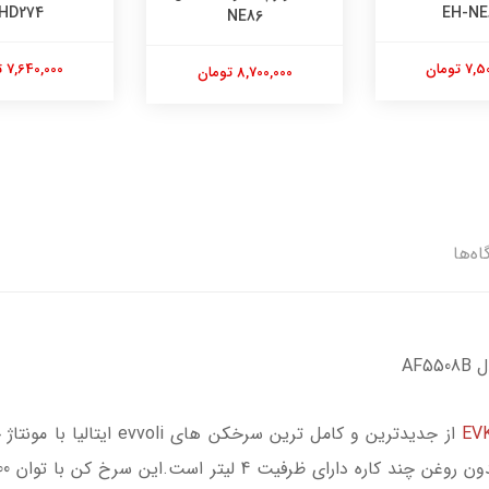
BHD274
NE86
7,640,000 تومان
0
8,700,000 تومان
اه‌ها
AF