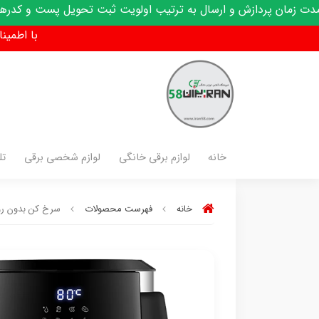
زش و ارسال به ترتیب اولویت ثبت تحویل پست و کدرهگیری پیامک م
با اطمینان فق
خانه
لوازم برقی خانگی
لوازم شخصی برقی
تل
خانه
فهرست محصولات
سرخ کن بدون روغن 