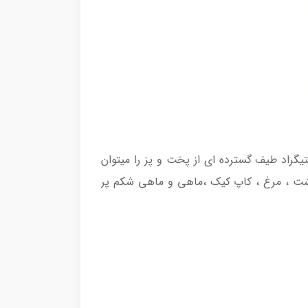
 پنل کنترل تمام لمسی این محصول با محدوده دمای قابل تنظیم 80 تا 200 درجه سانتیگراد طیف گسترده ای از پخت و پز را میتوان
 استیک و گوشت ، مرغ ، کاپ کیک ،ماهی و ماهی شکم پر