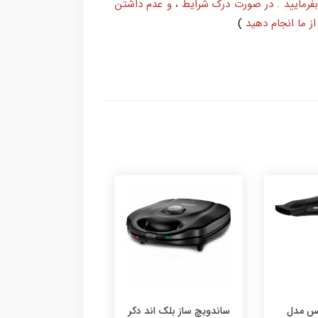
بفرمایید . در صورت درک شرایط ، و عدم داشتن
ز ما انجام دهید
)
یچ ساز بلک اند دکر
سرخ کن فیلیپس مدل
سشوار 