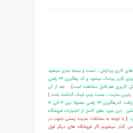
 های کاری پردازش ، تست و بسته بندی میشود
و در زمان آماده سازی تا تحویل بارکد ، مراحل برای کاربر پیامک میشود و کد رهگیری 24 رقمی
ل کاربری هم قابل مشاهده است
)
. بعد از آن
پایین سایت ، سمت چپ لینک گذاشته شده
)
و یا شماره 193 با پست پیگیری کند . بعد از دریافت کدرهگیری 24 رقمی معمولا بین 3 الی 12
شن . این مورد بطور کامل از اختیارات فروشگاه
د
.
(
با توجه به مشکلات عدیده پستی جنوب در
س گذار میشویم اگر فروشگاه های دیگر قول