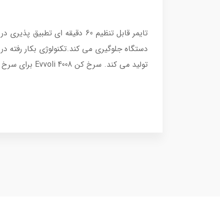
تایمر قابل تنظیم 60 دقیقه ا
دستگاه جلوگیری می کند.تکنولوژی بکار رفته در
تولید می کند. سرخ کن 4008 Evvoli برای سرخ کردن، پختن، کباب کردن، بخار پز، کباب کردن، bbq، سرخ کردنی و همچنین گرم کردن مجدد عالی است.