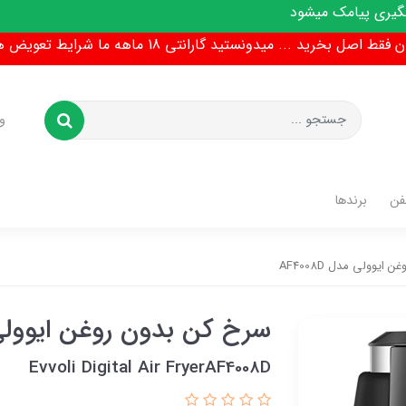
یشود
ط اصل بخرید ... میدونستید گارانتی 18 ماهه ما شرایط تعویض هم داره !
و
فن
برندها
ایوولی مدل AF4008D
سرخ کن بدون روغن ایوولی مدل 
Evvoli Digital Air FryerAF4008D