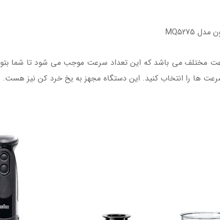
ل MQ5275
کوب برقی براون MQ5285 دارای 21 سرعت مختلف می باشد که این تعداد سرعت موجب می شو
سرعت ها را انتخاب کنید. این دستگاه مجهز به یخ خرد کن نیز هست. با