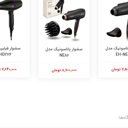
ناسونیک مدل
سشوار فیلی
سشوار پاناسونیک مدل
HD274
EH-NE
NE86
 تومان
7,640,000 تومان
8,700,000 تومان
اه‌ها