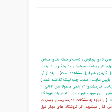
 های کاری پردازش ، تست و بسته بندی میشود
و در زمان آماده سازی تا تحویل بارکد ، مراحل برای کاربر پیامک میشود و کد رهگیری 24 رقمی
ل کاربری هم قابل مشاهده است
)
. بعد از آن
پایین سایت ، سمت چپ لینک گذاشته شده
)
و یا شماره 193 با پست پیگیری کند . بعد از دریافت کدرهگیری 24 رقمی معمولا بین 3 الی 12
شن . این مورد بطور کامل از اختیارات فروشگاه
د
.
(
با توجه به مشکلات عدیده پستی جنوب در
س گذار میشویم اگر فروشگاه های دیگر قول