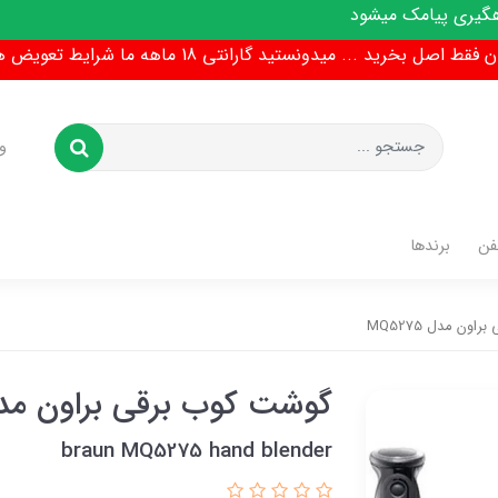
میشود
ط اصل بخرید ... میدونستید گارانتی 18 ماهه ما شرایط تعویض هم داره !
و
فن
برندها
ون مدل MQ5275
گوشت کوب برقی براون مدل 275
braun MQ5275 hand blender