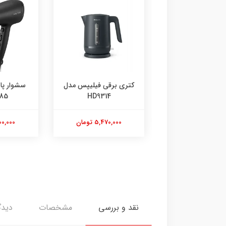
ایر مدل MR-495
کتری برقی فیلیپس مدل
سشوار پا
85
HD9314
6,610,000 تومان
5,470,000 تومان
7,500,000
نقد و بررسی
مشخصات
دیدگ