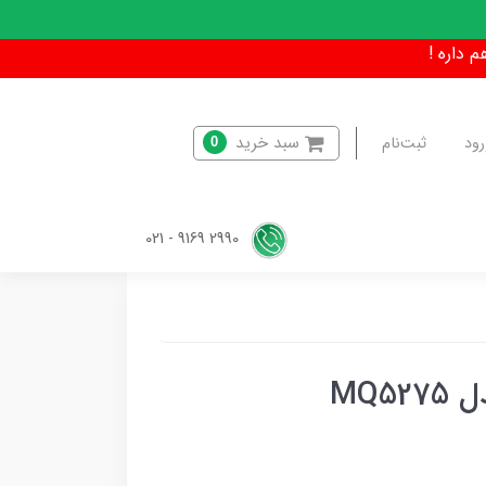
سبد خرید
رود
ثبت‌نام
0
2990 9169 - 021
MQ5