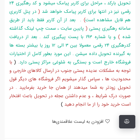
تحویل بارکد ، مراحل برای کاربر پیامک میشود و کد رهگیری 24
رقمی نیز در انتها برای کاربر پیامک خواهد شد
(
در پنل کاربری
هم قابل مشاهده است
)
. بعد از آن کاربر فقط باید از طریق
سامانه رهگیری پستی
(
پایین سایت ، سمت چپ لینک گذاشته
شده
)
و یا شماره 193 با پست پیگیری کند . بعد از دریافت
کدرهگیری 24 رقمی معمولا بین 3 الی 12 روز یا بیشتر بسته ها
به گیرنده تحویل داده میشن . این مورد بطور کامل از اختیارات
فروشگاه خارج است و بستگی به شلوغی مراکز پستی دارد
.
(
با
توجه به مشکلات عدیده پستی جنوب در ارسال کالاهای خارجی و
محدودیت ها ، سپاس گذار میشویم اگر فروشگاه های دیگر قول
تحویل زودتر به شما میدهند از همان جا خرید بفرمایید . در
صورت درک شرایط ، و عدم داشتن عجله در تحویل باعث افتخار
است خرید خود را از ما انجام دهید
)
افزودن به لیست علاقمندی‌ها