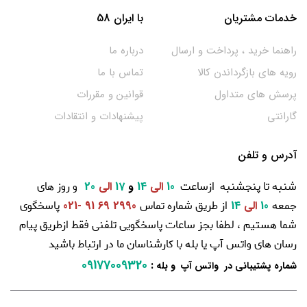
خدمات مشتریان
با ایران 58
راهنما خرید ، پرداخت و ارسال
درباره ما
رویه های بازگرداندن کالا
تماس با ما
پرسش های متداول
قوانین و مقررات
گارانتی
پیشنهادات و انتقادات
آدرس و تلفن
شنبه تا پنجشنبه ازساعت
و روز های
10
الی
14
و
17
الی
20
جمعه
از طریق شماره تماس
پاسخگوی
10
الی
14
2990 69 91 -021
شما هستیم ، لطفا بجز ساعات پاسخگویی تلفنی فقط ازطریق پیام
رسان های واتس آپ یا بله با کارشناسان ما در ارتباط باشید
09177009320
:
شماره پشتیبانی در واتس آپ و بله