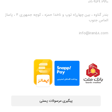
2990 021-9169
بندر گناوه ، بین چهارراه توپ و ناخدا حمزه ، کوچه جمهوری 4 ، پاساژ
الماس جنوب
info@iran58.com
پیگیری مرسولات پستی