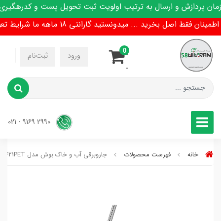
 پردازش و ارسال به ترتیب اولویت ثبت تحویل پست و کدرهگیری پی
ن فقط اصل بخرید ... میدونستید گارانتی 18 ماهه ما شرایط تعویض هم داره !
0
-
ورود
ثبت‌نام
-
2990 9169 - 021
خانه
فهرست محصولات
جاروبرقی آب و خاک بوش مدل BWD421PET