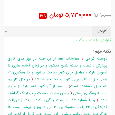
5,730,000
تومان
9,490,000
40%
گارانتی
گارانتی را انتخاب کنید.
نکته مهم:
دوست گرامی
،
سفارشات بعد از پرداخت در روز های کاری
پردازش ، تست و بسته بندی میشود و در زمان آماده سازی تا
تحویل بارکد ، مراحل برای کاربر پیامک میشود و کد رهگیری 24
رقمی نیز در انتها برای کاربر پیامک خواهد شد
(
در پنل کاربری
هم قابل مشاهده است
)
. بعد از آن کاربر فقط باید از طریق
سامانه رهگیری پستی
(
پایین سایت ، سمت چپ لینک گذاشته
شده
)
و یا شماره 193 با پست پیگیری کند . بعد از دریافت
کدرهگیری 24 رقمی معمولا بین 3 الی 12 روز یا بیشتر بسته ها
به گیرنده تحویل داده میشن . این مورد بطور کامل از اختیارات