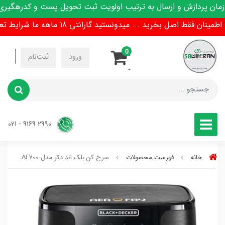
 پردازش و ارسال به ترتیب اولویت ثبت تحویل پست و کدرهگیری پ
ان فقط اصل بخرید ... میدونستید گارانتی 18 ماهه ما شرایط تعویض هم داره !
0
-
ورود
ثبت‌نام
-
2990 9169 - 021
خانه
فهرست محصولات
سرخ کن بلک اند دکر مدل AF700