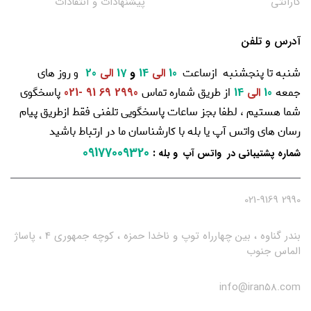
گارانتی
پیشنهادات و انتقادات
آدرس و تلفن
شنبه تا پنجشنبه ازساعت
و روز های
10
الی
14
و
17
الی
20
جمعه
از طریق شماره تماس
پاسخگوی
10
الی
14
2990 69 91 -021
شما هستیم ، لطفا بجز ساعات پاسخگویی تلفنی فقط ازطریق پیام
رسان های واتس آپ یا بله با کارشناسان ما در ارتباط باشید
09177009320
:
شماره پشتیبانی در واتس آپ و بله
2990 021-9169
بندر گناوه ، بین چهارراه توپ و ناخدا حمزه ، کوچه جمهوری 4 ، پاساژ
الماس جنوب
info@iran58.com