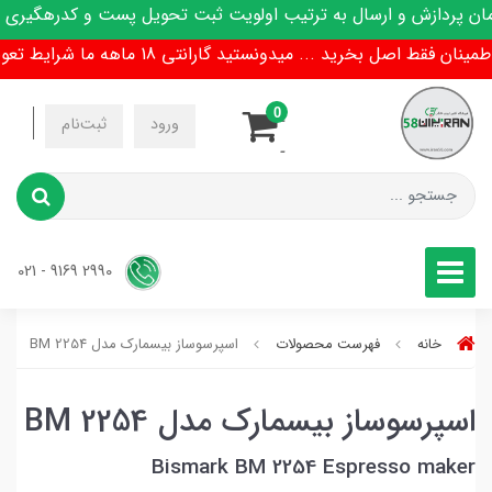
 پردازش و ارسال به ترتیب اولویت ثبت تحویل پست و کدرهگیری پی
ن فقط اصل بخرید ... میدونستید گارانتی 18 ماهه ما شرایط تعویض هم داره !
0
-
ورود
ثبت‌نام
-
2990 9169 - 021
خانه
فهرست محصولات
اسپرسوساز بیسمارک مدل BM 2254
اسپرسوساز بیسمارک مدل BM 2254
Bismark BM 2254 Espresso maker