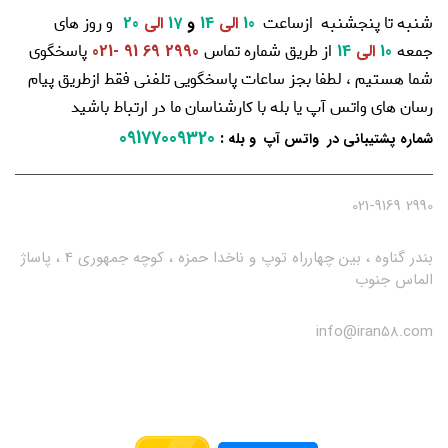
شنبه تا پنجشنبه ازساعت
و روز های
10
الی
14
و
17
الی
20
جمعه
از طریق شماره تماس
پاسخگوی
10
الی
14
2990 69 91 -021
شما هستیم ، لطفا بجز ساعات پاسخگویی تلفنی فقط ازطریق پیام
رسان های واتس آپ یا بله با کارشناسان ما در ارتباط باشید
09177009320
:
شماره پشتیبانی در واتس آپ و بله
2990 021-9169
بندر گناوه ، بین چهارراه توپ و ناخدا حمزه ، کوچه جمهوری 4 ، پاساژ
الماس جنوب
info@iran58.com