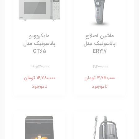
ماشین اصلاح
مایکروویو
پاناسونیک مدل
پاناسونیک مدل
CT65
ER217
16,830,000
4,400,000
3,750,000 تومان
14,780,000 تومان
ناموجود
ناموجود