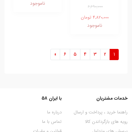
ناموجود
6,690,000
4,820,000 تومان
ناموجود
»
6
5
4
3
2
1
خدمات مشتریان
با ایران 58
راهنما خرید ، پرداخت و ارسال
درباره ما
رویه های بازگرداندن کالا
تماس با ما
پرسش های متداول
قوانین و مقررات