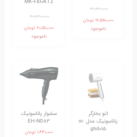
MK-F510KTZ
13,830,000
38,390,000
12,550,000 تومان
20,150,000 تومان
ناموجود
ناموجود
اتو بخارگر
سشوار پاناسونیک
پاناسونیک مدل ni-
EH-ND83
ghd015
1,430,000 تومان