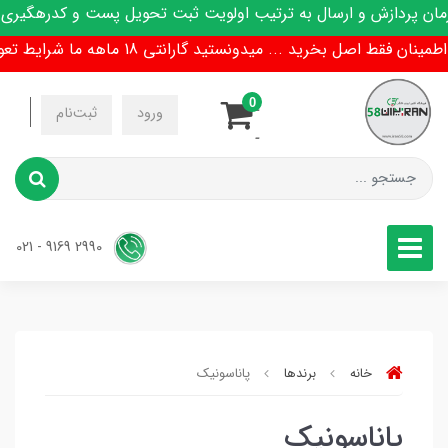
 پردازش و ارسال به ترتیب اولویت ثبت تحویل پست و کدرهگیری پی
ن فقط اصل بخرید ... میدونستید گارانتی 18 ماهه ما شرایط تعویض هم داره !
0
-
ورود
ثبت‌نام
-
2990 9169 - 021
خانه
برندها
پاناسونیک
پاناسونیک