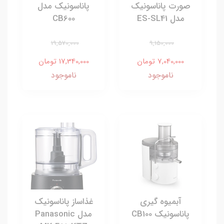
صورت پاناسونیک
پاناسونیک مدل
مدل ES-SL41
CB600
19,570,000
9,150,000
7,040,000 تومان
17,340,000 تومان
ناموجود
ناموجود
آبمیوه گیری
غذاساز پاناسونیک
پاناسونیک CB100
مدل Panasonic