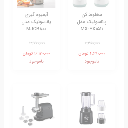
مخلوط کن
آبمیوه گیری
پاناسونیک مدل
پاناسونیک مدل
MJCB800
MX-EX1511
18,770,000
6,350,000
4,690,000 تومان
16,130,000 تومان
ناموجود
ناموجود