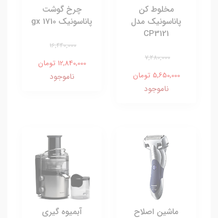
مخلوط کن
چرخ گوشت
پاناسونیک مدل
پاناسونیک gx 1710
CP3121
16,440,000
7,280,000
12,840,000 تومان
5,650,000 تومان
ناموجود
ناموجود
ماشین اصلاح
آبمیوه گیری