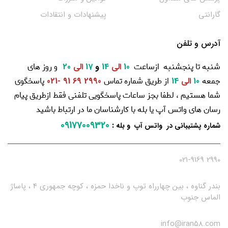
گارانتی
پیشنهادات و انتقادات
آدرس و تلفن
شنبه تا پنجشنبه ازساعت
و روز های
10
الی
14
و
17
الی
20
جمعه
از طریق شماره تماس
پاسخگوی
10
الی
14
2990 69 91 -021
شما هستیم ، لطفا بجز ساعات پاسخگویی تلفنی فقط ازطریق پیام
رسان های واتس آپ یا بله با کارشناسان ما در ارتباط باشید
09177009320
:
شماره پشتیبانی در واتس آپ و بله
2990 021-9169
بندر گناوه ، بین چهارراه توپ و ناخدا حمزه ، کوچه جمهوری 4 ، پاساژ
الماس جنوب
info@iran58.com