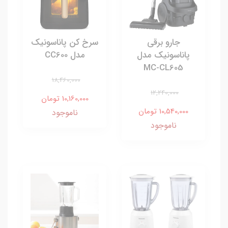
جارو برقی
سرخ کن پاناسونیک
پاناسونیک مدل
مدل CC600
MC-CL605
18,460,000
12,240,000
10,160,000 تومان
10,540,000 تومان
ناموجود
ناموجود