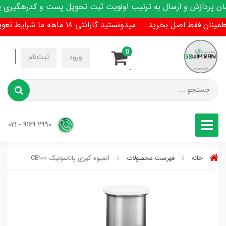
ازش و ارسال به ترتیب اولویت ثبت تحویل پست و کدرهگیری پیامک 
ل بخرید ... میدونستید گارانتی 18 ماهه ما شرایط تعویض هم داره !
0
-
ورود
ثبت‌نام
-
2990 9169 - 021
خانه
فهرست محصولات
آبمیوه گیری پاناسونیک CB100