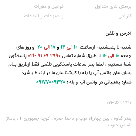
پرسش های متداول
قوانین و مقررات
گارانتی
پیشنهادات و انتقادات
آدرس و تلفن
شنبه تا پنجشنبه ازساعت
و روز های
10
الی
14
و
17
الی
20
جمعه
از طریق شماره تماس
پاسخگوی
10
الی
14
2990 69 91 -021
شما هستیم ، لطفا بجز ساعات پاسخگویی تلفنی فقط ازطریق پیام
رسان های واتس آپ یا بله با کارشناسان ما در ارتباط باشید
09177009320
:
شماره پشتیبانی در واتس آپ و بله
2990 021-9169
بندر گناوه ، بین چهارراه توپ و ناخدا حمزه ، کوچه جمهوری 4 ، پاساژ
الماس جنوب