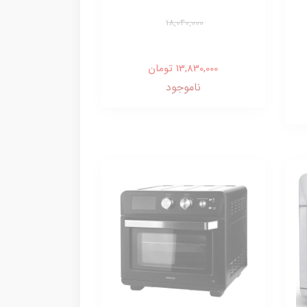
18,040,000
13,830,000 تومان
ناموجود