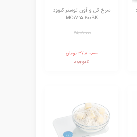
سرخ کن و آون توستر کنوود
MOA25.600BK
45,170,000
37,800,000 تومان
ناموجود