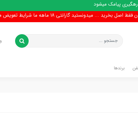
میشود
ط اصل بخرید ... میدونستید گارانتی 18 ماهه ما شرایط تعویض هم داره !
و
فن
برندها