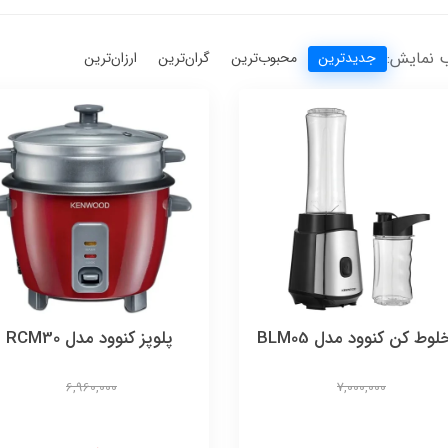
 نمایش:
جدیدترین
محبوب‌ترین
گران‌ترین
ارزان‌ترین
وط کن کنوود مدل BLM05
پلوپز کنوود مدل RCM30
6,960,000
7,000,000