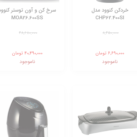
خردکن کنوود مدل
سرخ کن و آون توستر کنوود
MOA26.600SS
CHP62.400SI
48,680,000
8,450,000
6,690,000 تومان
40,490,000 تومان
ناموجود
ناموجود