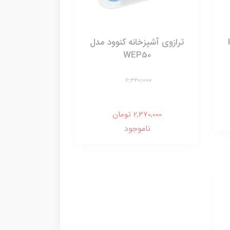
ترازوی آشپزخانه کنوود مدل
WEP50
6,220,000
2,370,000 تومان
ناموجود