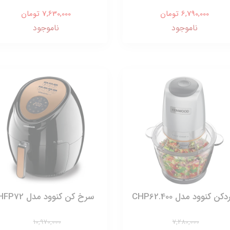
6,790,000 تومان
7,630,000 تومان
ناموجود
ناموجود
کن کنوود مدل CHP62.400
سرخ کن کنوود مدل HFP72
10,970,000
7,280,000