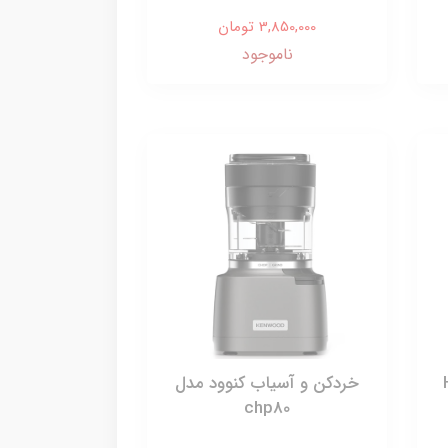
3,850,000 تومان
ناموجود
خردکن و آسیاب کنوود مدل
chp80