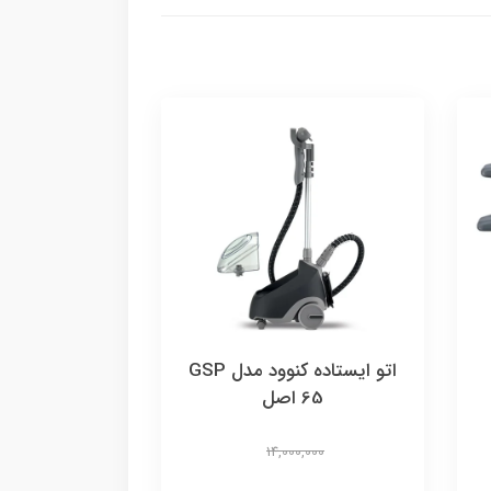
اتو ایستاده کنوود مدل GSP
65 اصل
14,000,000