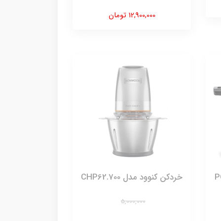
12,900,000 تومان
خردکن کنوود مدل CHP62.700
5,000,000