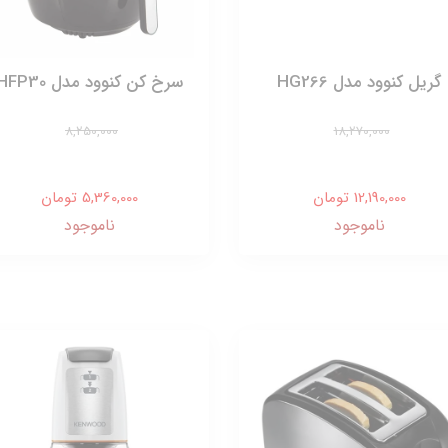
گریل کنوود مدل HG266
سرخ کن کنوود مدل HFP30
8,250,000
18,270,000
12,190,000 تومان
5,360,000 تومان
ناموجود
ناموجود