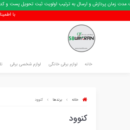
ازش و ارسال به ترتیب اولویت ثبت تحویل پست و کدرهگیری پیامک 
با اطمینان فق
خانه
لوازم برقی خانگی
لوازم شخصی برقی
تل
خانه
برندها
کنوود
کنوود