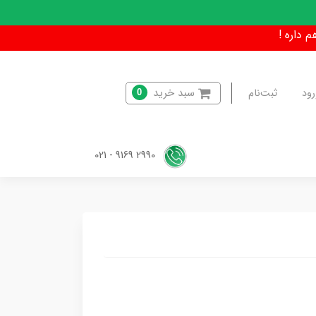
سبد خرید
رود
ثبت‌نام
0
2990 9169 - 021