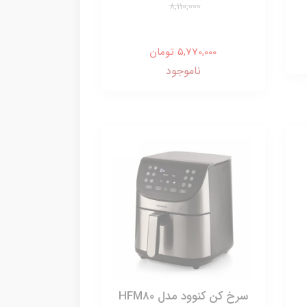
8,110,000
5,770,000 تومان
ناموجود
سرخ کن کنوود مدل HFM80