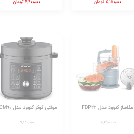
5,150,000 تومان
4,900,000 تومان
غذاساز کنوود مدل FDP22
مولتی کوکر کنوود مدل PCM90
9,180,000
8,290,000