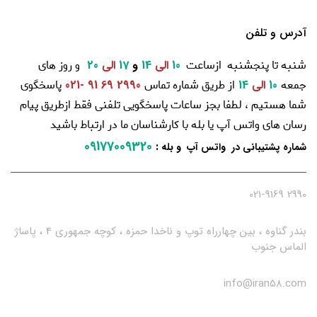
آدرس و تلفن
شنبه تا پنجشنبه ازساعت
و روز های
10
الی
14
و
17
الی
20
جمعه
از طریق شماره تماس
پاسخگوی
10
الی
14
2990 69 91 -021
شما هستیم ، لطفا بجز ساعات پاسخگویی تلفنی فقط ازطریق پیام
رسان های واتس آپ یا بله با کارشناسان ما در ارتباط باشید
09177009320
:
شماره پشتیبانی در واتس آپ و بله
2990 021-9169
بندر گناوه ، بین چهارراه توپ و ناخدا حمزه ، کوچه جمهوری 4 ، پاساژ
الماس جنوب
info@iran58.com