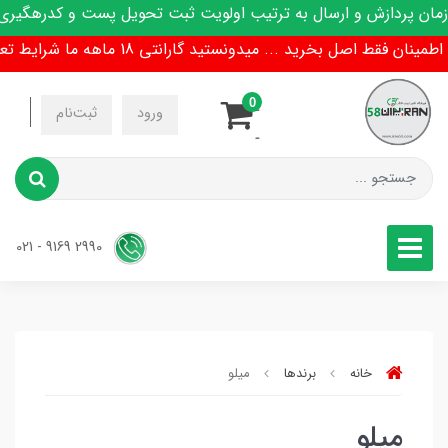
ن پردازش و ارسال به ترتیب اولویت ثبت تحویل پست و کدرهگیری 
ینان فقط اصل بخرید ... میدونستید گارانتی 18 ماهه ما شرایط تعویض هم داره !
0
-
ورود
ثبت‌نام
-
2990 9169 - 021
خانه
برندها
میلو
میلو