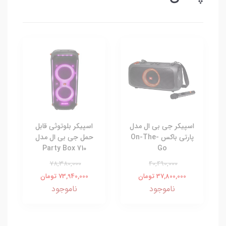
اسپیکر جی بی ال مدل
اسپیکر بلوتوثی قابل
پارتی باکس On-The-
حمل جی بی ال مدل
Party Box 710
Go
78,380,000
40,490,000
37,800,000 تومان
73,940,000 تومان
ناموجود
ناموجود