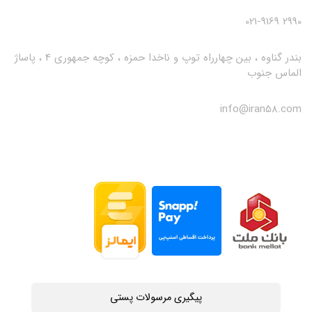
2990 021-9169
بندر گناوه ، بین چهارراه توپ و ناخدا حمزه ، کوچه جمهوری 4 ، پاساژ
الماس جنوب
info@iran58.com
پیگیری مرسولات پستی