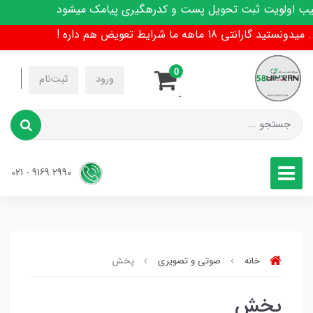
تیب اولویت ثبت تحویل پست و کدرهگیری پیامک میشود
1 ماهه ما شرایط تعویض هم داره !
0
-
ورود
ثبت‌نام
-
2990 9169 - 021
خانه
صوتی و تصویری
پخش
پخش