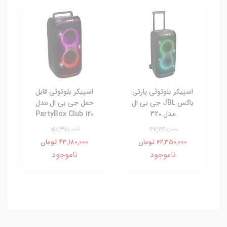
اسپیکر بلوتوثی پارتی
اسپیکر بلوتوثی قابل
باکس JBL جی بی ال
حمل جی بی ال مدل
مدل 320
PartyBox Club 120
50,310,000
67,740,000
62,350,000 تومان
43,180,000 تومان
ناموجود
ناموجود