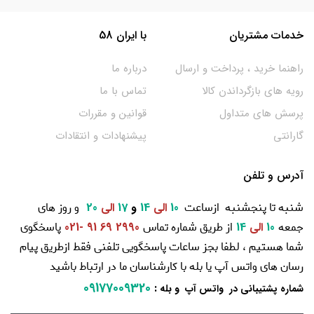
خدمات مشتریان
با ایران 58
راهنما خرید ، پرداخت و ارسال
درباره ما
رویه های بازگرداندن کالا
تماس با ما
پرسش های متداول
قوانین و مقررات
گارانتی
پیشنهادات و انتقادات
آدرس و تلفن
شنبه تا پنجشنبه ازساعت
و روز های
10
الی
14
و
17
الی
20
جمعه
از طریق شماره تماس
پاسخگوی
10
الی
14
2990 69 91 -021
شما هستیم ، لطفا بجز ساعات پاسخگویی تلفنی فقط ازطریق پیام
رسان های واتس آپ یا بله با کارشناسان ما در ارتباط باشید
09177009320
:
شماره پشتیبانی در واتس آپ و بله