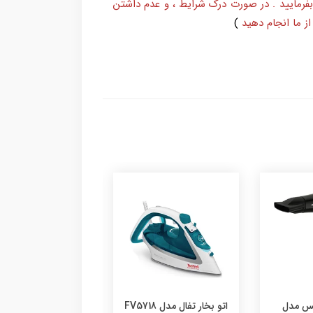
بفرمایید . در صورت درک شرایط ، و عدم داشتن
ز ما انجام دهید
)
گوشت کوب برقی براون
FV5
پلوپز کنوود مدل RCM30