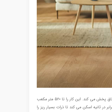
ورودی جریان هوا 360 درجه به طور موثر اتاق های تا 135 متر مربع را پوشش می دهد و هوای تمیز را در هر گوشه اتاق پخش می کند. این کار را تا 520 متر مکعب
ت* CADR (نرخ تحویل هوای پاک) افزایش می‌دهد. 20 متر مربع را تنها در 6 دقیقه تمیز می کند. هوا را 1000 برابر در ثانیه اسکن می کند تا ذرات بسیار ریز را