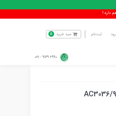
سبد خرید
رود
ثبت‌نام
0
2990 9169 - 021