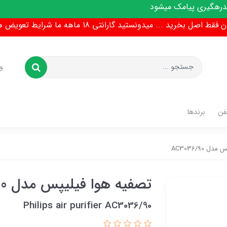
ط اصل بخرید ... میدونستید گارانتی 18 ماهه ما شرایط تعویض هم داره !
و
فن
برندها
‎AC3036/90
تصفیه هوا فیلیپس مدل ‎AC3036/90
Philips air purifier ‎AC3036/90