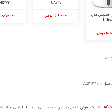
BHD272
NA23
8,360,000 تومان
 تومان
6,750,000 تومان
اه‌ها
‎AC3036
کیفیت هوای داخل خانه را تضمین می کند. با طراحی مینیمالیس