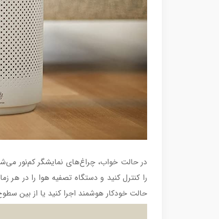
حالت خودکار هوشمند اجرا کنید یا از بین سطوح سرعت 4 برابری انتخاب کنید: خواب، سرعت 1، 2 و توربو – تا کنترل کامل جریان هوا و 