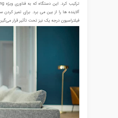
فیلتراسیون درجه یک نیز تحت تأثیر قرار می‌گیرد و 99.9 درصد از تمام ذرات را با اندازه 0.003 میکرومتر حذف