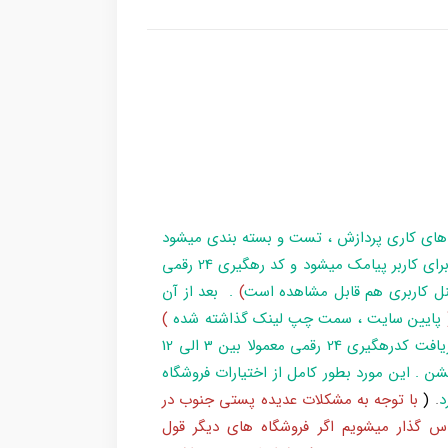
 های کاری پردازش ، تست و بسته بندی میشود
و در زمان آماده سازی تا تحویل بارکد ، مراحل برای کاربر پیامک میشود و کد رهگیری 24 رقمی
ل کاربری هم قابل مشاهده است
)
. بعد از آن
پایین سایت ، سمت چپ لینک گذاشته شده
)
و یا شماره 193 با پست پیگیری کند . بعد از دریافت کدرهگیری 24 رقمی معمولا بین 3 الی 12
شن . این مورد بطور کامل از اختیارات فروشگاه
د
.
(
با توجه به مشکلات عدیده پستی جنوب در
س گذار میشویم اگر فروشگاه های دیگر قول