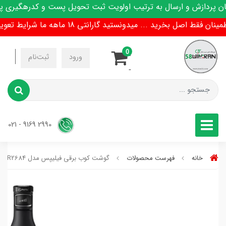
دازش و ارسال به ترتیب اولویت ثبت تحویل پست و کدرهگیری پیام
ط اصل بخرید ... میدونستید گارانتی 18 ماهه ما شرایط تعویض هم داره !
0
-
ورود
ثبت‌نام
-
2990 9169 - 021
خانه
فهرست محصولات
گوشت کوب برقی فیلیپس مدل HR2684