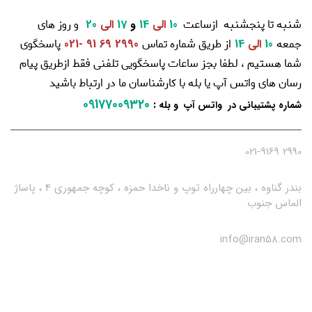
شنبه تا پنجشنبه ازساعت
و روز های
10
الی
14
و
17
الی
20
جمعه
از طریق شماره تماس
پاسخگوی
10
الی
14
2990 69 91 -021
شما هستیم ، لطفا بجز ساعات پاسخگویی تلفنی فقط ازطریق پیام
رسان های واتس آپ یا بله با کارشناسان ما در ارتباط باشید
09177009320
:
شماره پشتیبانی در واتس آپ و بله
2990 021-9169
بندر گناوه ، بین چهارراه توپ و ناخدا حمزه ، کوچه جمهوری 4 ، پاساژ
الماس جنوب
info@iran58.com