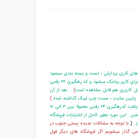
 های کاری پردازش ، تست و بسته بندی میشود
و در زمان آماده سازی تا تحویل بارکد ، مراحل برای کاربر پیامک میشود و کد رهگیری 24 رقمی
ل کاربری هم قابل مشاهده است
)
. بعد از آن
پایین سایت ، سمت چپ لینک گذاشته شده
)
و یا شماره 193 با پست پیگیری کند . بعد از دریافت کدرهگیری 24 رقمی معمولا بین 3 الی 12
شن . این مورد بطور کامل از اختیارات فروشگاه
د
.
(
با توجه به مشکلات عدیده پستی جنوب در
س گذار میشویم اگر فروشگاه های دیگر قول