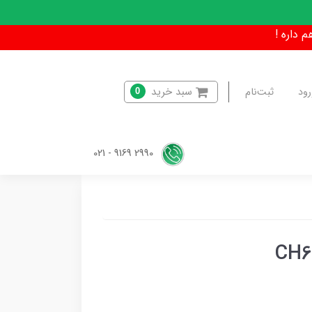
سبد خرید
رود
ثبت‌نام
0
2990 9169 - 021