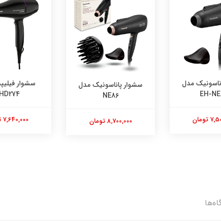
سشوار فیلیپس مدل
ساندویچ ساز بل
ناسونیک مدل
BHD274
مدل TS4130
NE8
7,640,000 تومان
10,400,000 تومان
 تومان
اه‌ها