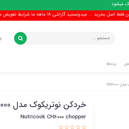
ط اصل بخرید ... میدونستید گارانتی 18 ماهه ما شرایط تعویض هم داره !
و
فن
برندها
 CH6000
خردکن نوتریکوک مدل CH6000
Nutricook CH6000 chopper