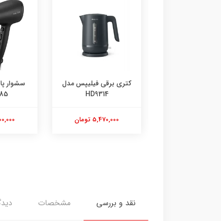
 برقی فیلیپس مدل
سشوار پاناسونیک مدل
سشوار پا
EH-NE85
HD9314
6
5,470,00 تومان
7,500,000 تومان
8,700,000
نقد و بررسی
مشخصات
دیدگ