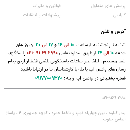
پرسش های متداول
قوانین و مقررات
گارانتی
پیشنهادات و انتقادات
آدرس و تلفن
شنبه تا پنجشنبه ازساعت
و روز های
10
الی
14
و
17
الی
20
جمعه
از طریق شماره تماس
پاسخگوی
10
الی
14
2990 69 91 -021
شما هستیم ، لطفا بجز ساعات پاسخگویی تلفنی فقط ازطریق پیام
رسان های واتس آپ یا بله با کارشناسان ما در ارتباط باشید
09177009320
:
شماره پشتیبانی در واتس آپ و بله
2990 021-9169
بندر گناوه ، بین چهارراه توپ و ناخدا حمزه ، کوچه جمهوری 4 ، پاساژ
الماس جنوب