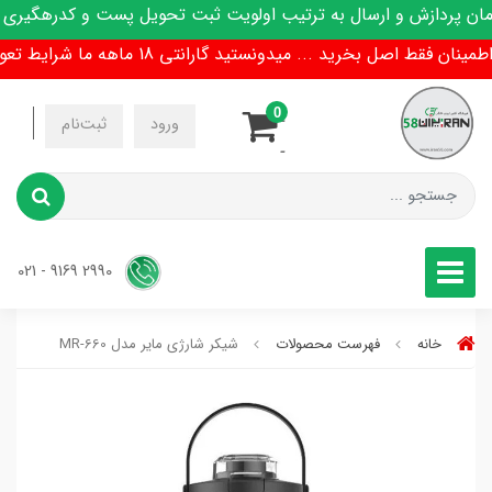
پردازش و ارسال به ترتیب اولویت ثبت تحویل پست و کدرهگیری پیا
 فقط اصل بخرید ... میدونستید گارانتی 18 ماهه ما شرایط تعویض هم داره !
0
-
ورود
ثبت‌نام
-
2990 9169 - 021
خانه
فهرست محصولات
شیکر شارژی مایر مدل MR-660