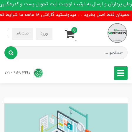
ن پردازش و ارسال به ترتیب اولویت ثبت تحویل پست و کدرهگیری پ
نان فقط اصل بخرید ... میدونستید گارانتی 18 ماهه ما شرایط تعویض هم داره !
0
-
ورود
ثبت‌نام
-
2990 9169 - 021