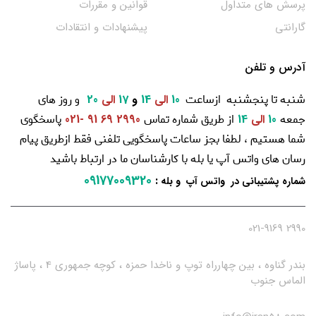
پرسش های متداول
قوانین و مقررات
گارانتی
پیشنهادات و انتقادات
آدرس و تلفن
شنبه تا پنجشنبه ازساعت
و روز های
10
الی
14
و
17
الی
20
جمعه
از طریق شماره تماس
پاسخگوی
10
الی
14
2990 69 91 -021
شما هستیم ، لطفا بجز ساعات پاسخگویی تلفنی فقط ازطریق پیام
رسان های واتس آپ یا بله با کارشناسان ما در ارتباط باشید
09177009320
:
شماره پشتیبانی در واتس آپ و بله
2990 021-9169
بندر گناوه ، بین چهارراه توپ و ناخدا حمزه ، کوچه جمهوری 4 ، پاساژ
الماس جنوب