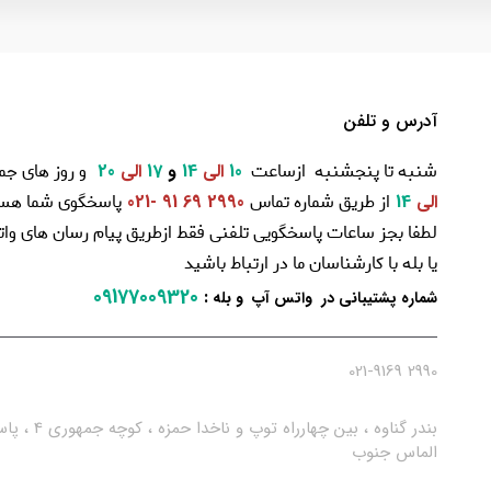
آدرس و تلفن
شنبه تا پنجشنبه ازساعت
و روز های جم
10
الی
14
و
17
الی
20
از طریق شماره تماس
پاسخگوی شما هست
الی
14
2990 69 91 -021
لطفا بجز ساعات پاسخگویی تلفنی فقط ازطریق پیام رسان های و
یا بله با کارشناسان ما در ارتباط باشید
09177009320
:
شماره پشتیبانی در واتس آپ و بله
2990 021-9169
بندر گناوه ، بین چهارراه توپ و ناخدا حمزه ، کو
الماس جنوب