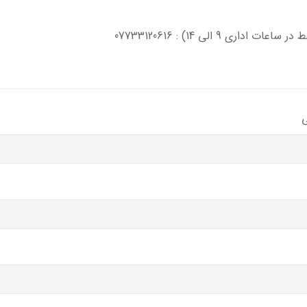
 اداری 9 الی 14) : 07733120616
ی