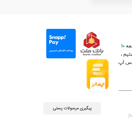
عه
10
یم ،
اتس آپ
پیگیری مرسولات پستی
چه جمهوری 4 ، پاساژ