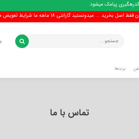
ری پیامک میشود
ط اصل بخرید ... میدونستید گارانتی 18 ماهه ما شرایط تعویض هم داره !
و
فن
برندها
تماس با ما