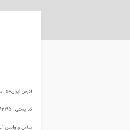
آدرس ایران58 :استان بوشهر ،بندر گناوه ، بلوار پاسدراران ، کوچه پاسداران18، پلاک 1
کد پستی : 7531763195
تماس و واتس آپ ( 9 الی 14 و 17 الی 22): 9320 