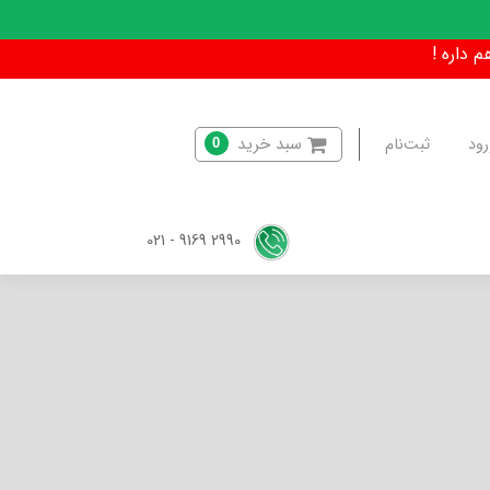
سبد خرید
رود
ثبت‌نام
0
2990 9169 - 021