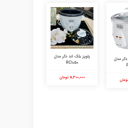
پلوپز بلک اند دکر مدل
سرخ کن فیلیپس مدل
RC1050
NA332
5,300,000 تومان
24,800,000 تومان