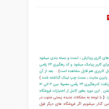
 های کاری پردازش ، تست و بسته بندی میشود
و در زمان آماده سازی تا تحویل بارکد ، مراحل برای کاربر پیامک میشود و کد رهگیری 24 رقمی
ل کاربری هم قابل مشاهده است
)
. بعد از آن
پایین سایت ، سمت چپ لینک گذاشته شده
)
و یا شماره 193 با پست پیگیری کند . بعد از دریافت کدرهگیری 24 رقمی معمولا بین 3 الی 12
شن . این مورد بطور کامل از اختیارات فروشگاه
د
.
(
با توجه به مشکلات عدیده پستی جنوب در
س گذار میشویم اگر فروشگاه های دیگر قول