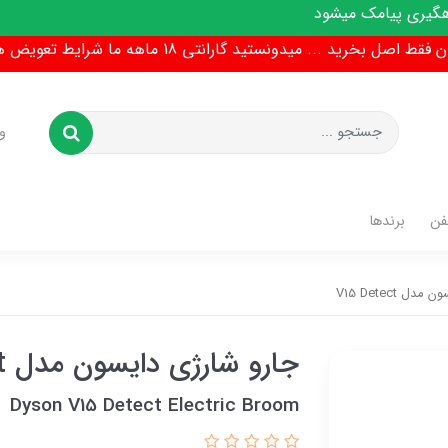
شود
ط اصل بخرید ... میدونستید گارانتی 18 ماهه ما شرایط تعویض هم داره !
و
فن
برندها
ل V15 Detect
جارو شارژی دایسون مدل V15 Detect
Dyson V15 Detect Electric Broom