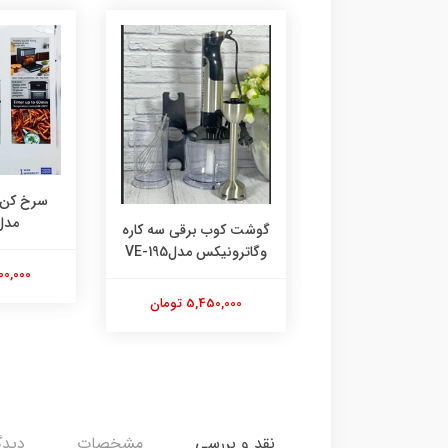
خ کن نوا مدل NAF-
سرخ کن وگاترونیکس
مدل ve228
گوشت کوب برقی سه کاره
وگاترونیکس مدلVE-195
16,200,000 تومان
5,450,000 تومان
نقد و بررسی
مشخصات
دیدگ