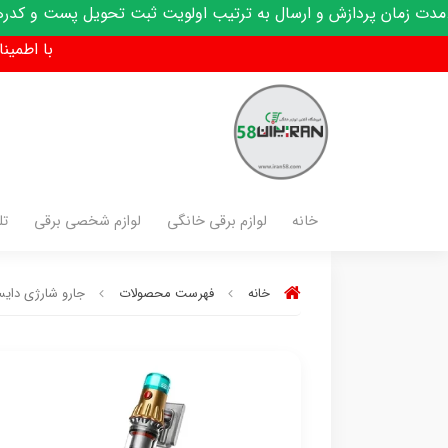
ش و ارسال به ترتیب اولویت ثبت تحویل پست و کدرهگیری پیامک می
با اطمینان فق
خانه
لوازم برقی خانگی
لوازم شخصی برقی
تل
خانه
فهرست محصولات
جارو شارژی دایسون مد