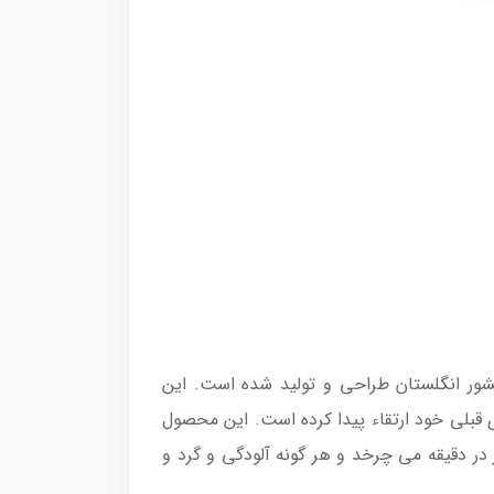
ازار بوده که در کشور انگلستان طراحی و تولید شده است. این
قبلی خود ارتقاء پیدا کرده است. این محصول
کش 230 وات بوده که در حالت توربو به 240 وات نیز می رسد و با برخورداری از گردش موتور 125000 دور در دقیقه می چرخد و هر گونه آلودگی و گرد و