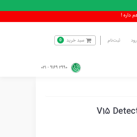
سبد خرید
رود
ثبت‌نام
0
2990 9169 - 021