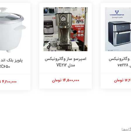
اسپرسو ساز وگاترونیکس
پلوپز بلک اند دکر مدل
مدل VE212
RC650
14,500,000 تومان
4,200,000 تومان
اه‌ها