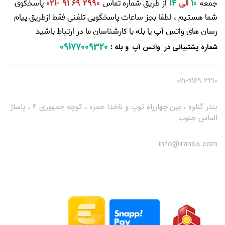
جمعه
از طریق شماره تماس
پاسخگوی
10
الی
14
2990 69 91 -021
شما هستیم ، لطفا بجز ساعات پاسخگویی تلفنی فقط ازطریق پیام
رسان های واتس آپ یا بله با کارشناسان ما در ارتباط باشید
09177009320
:
شماره پشتیبانی در واتس آپ و بله
2990 021-9169
بندر گناوه ، بین چهارراه توپ و ناخدا حمزه ، کوچه جمهوری 4 ، پاساژ
الماس جنوب
info@iran58.com