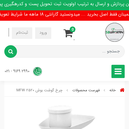
ردازش و ارسال به ترتیب اولویت ثبت تحویل پست و کدرهگیری پیا
فقط اصل بخرید ... میدونستید گارانتی 18 ماهه ما شرایط تعویض هم داره !
0
-
ورود
ثبت‌نام
-
2990 9169 - 021
خانه
فهرست محصولات
چرخ گوشت بوش MFW 2520