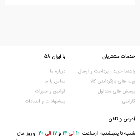
خدمات مشتریان
با ایران 58
راهنما خرید ، پرداخت و ارسال
درباره ما
رویه های بازگرداندن کالا
تماس با ما
پرسش های متداول
قوانین و مقررات
گارانتی
پیشنهادات و انتقادات
آدرس و تلفن
شنبه تا پنجشنبه ازساعت
و روز های
10
الی
14
و
17
الی
20