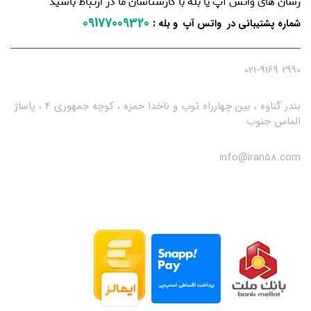
رسان های واتس آپ یا بله با کارشناسان ما در ارتباط باشید
09177009320
:
شماره پشتیبانی در واتس آپ و بله
2990 021-9169
بندر گناوه ، بین چهارراه توپ و ناخدا حمزه ، کوچه جمهوری 4 ، پاساژ
الماس جنوب
info@iran58.com