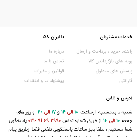
خدمات مشتریان
با ایران 58
راهنما خرید ، پرداخت و ارسال
درباره ما
رویه های بازگرداندن کالا
تماس با ما
پرسش های متداول
قوانین و مقررات
گارانتی
پیشنهادات و انتقادات
آدرس و تلفن
شنبه تا پنجشنبه ازساعت
و روز های
10
الی
14
و
17
الی
20
جمعه
از طریق شماره تماس
پاسخگوی
10
الی
14
2990 69 91 -021
شما هستیم ، لطفا بجز ساعات پاسخگویی تلفنی فقط ازطریق پیام