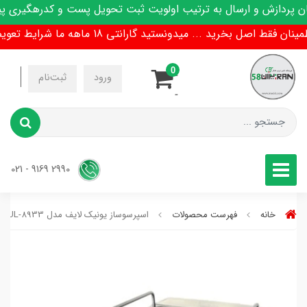
ردازش و ارسال به ترتیب اولویت ثبت تحویل پست و کدرهگیری پیام
ط اصل بخرید ... میدونستید گارانتی 18 ماهه ما شرایط تعویض هم داره !
0
-
ورود
ثبت‌نام
-
2990 9169 - 021
خانه
فهرست محصولات
اسپرسوساز یونیک لایف مدل UL-8933