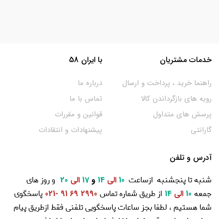
خدمات مشتریان
با ایران 58
راهنما خرید ، پرداخت و ارسال
درباره ما
رویه های بازگرداندن کالا
تماس با ما
پرسش های متداول
قوانین و مقررات
گارانتی
پیشنهادات و انتقادات
آدرس و تلفن
شنبه تا پنجشنبه ازساعت
و روز های
10
الی
14
و
17
الی
20
جمعه
از طریق شماره تماس
پاسخگوی
10
الی
14
2990 69 91 -021
شما هستیم ، لطفا بجز ساعات پاسخگویی تلفنی فقط ازطریق پیام