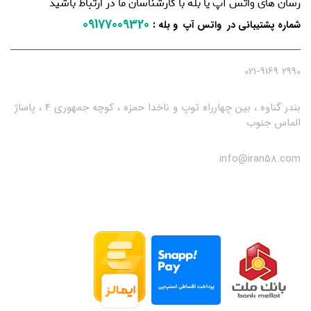
رسان های واتس آپ یا بله با کارشناسان ما در ارتباط باشید
09177009320
:
شماره پشتیبانی در واتس آپ و بله
2990 021-9169
بندر گناوه ، بین چهارراه توپ و ناخدا حمزه ، کوچه جمهوری 4 ، پاساژ
الماس جنوب
info@iran58.com