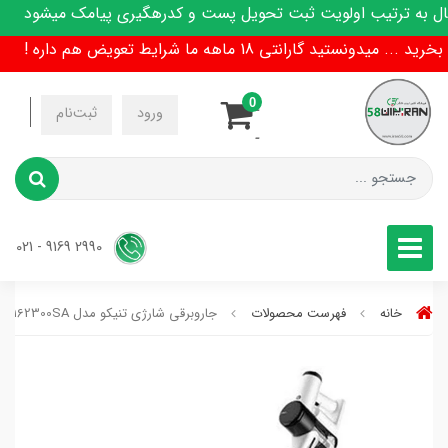
 به ترتیب اولویت ثبت تحویل پست و کدرهگیری پیامک میشود
د گارانتی 18 ماهه ما شرایط تعویض هم داره !
0
-
ورود
ثبت‌نام
-
2990 9169 - 021
خانه
فهرست محصولات
جاروبرقی شارژی تنیکو مدل VS162300SA