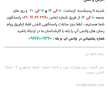
شنبه تا پنجشنبه ازساعت
و روز های
10
الی
14
و
17
الی
20
جمعه
از طریق شماره تماس
پاسخگوی
10
الی
14
2990 69 91 -021
شما هستیم ، لطفا بجز ساعات پاسخگویی تلفنی فقط ازطریق پیام
رسان های واتس آپ یا بله با کارشناسان ما در ارتباط باشید
09177009320
:
شماره پشتیبانی در واتس آپ و بله
2990 021-9169
بندر گناوه ، بین چهارراه توپ و ناخدا حمزه ، کوچه جمهوری 4 ، پاساژ
الماس جنوب
info@iran58.com