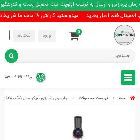
ن پردازش و ارسال به ترتیب اولویت ثبت تحویل پست و کدرهگیری پ
نان فقط اصل بخرید ... میدونستید گارانتی 18 ماهه ما شرایط تعویض هم داره !
0
-
ورود
ثبت‌نام
-
2990 9169 - 021
خانه
فهرست محصولات
جاروبرقی شارژی تنیکو مدل VS154500SA