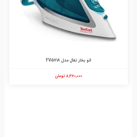
اتو بخار تفال مدل FV5718
8,360,000 تومان