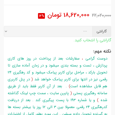
18,620,000
تومان
22,020,000
16%
گارانتی
گارانتی را انتخاب کنید.
نکته مهم:
دوست گرامی
،
سفارشات بعد از پرداخت در روز های کاری
پردازش ، تست و بسته بندی میشود و در زمان آماده سازی تا
تحویل بارکد ، مراحل برای کاربر پیامک میشود و کد رهگیری 24
رقمی نیز در انتها برای کاربر پیامک خواهد شد
(
در پنل کاربری
هم قابل مشاهده است
)
. بعد از آن کاربر فقط باید از طریق
سامانه رهگیری پستی
(
پایین سایت ، سمت چپ لینک گذاشته
شده
)
و یا شماره 193 با پست پیگیری کند . بعد از دریافت
کدرهگیری 24 رقمی معمولا بین 3 الی 12 روز یا بیشتر بسته ها
به گیرنده تحویل داده میشن . این مورد بطور کامل از اختیارات