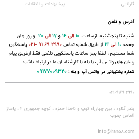
گارانتی
پیشنهادات و انتقادات
آدرس و تلفن
شنبه تا پنجشنبه ازساعت
و روز های
10
الی
14
و
17
الی
20
جمعه
از طریق شماره تماس
پاسخگوی
10
الی
14
2990 69 91 -021
شما هستیم ، لطفا بجز ساعات پاسخگویی تلفنی فقط ازطریق پیام
رسان های واتس آپ یا بله با کارشناسان ما در ارتباط باشید
09177009320
:
شماره پشتیبانی در واتس آپ و بله
2990 021-9169
بندر گناوه ، بین چهارراه توپ و ناخدا حمزه ، کوچه جمهوری 4 ، پاساژ
الماس جنوب
info@iran58.com