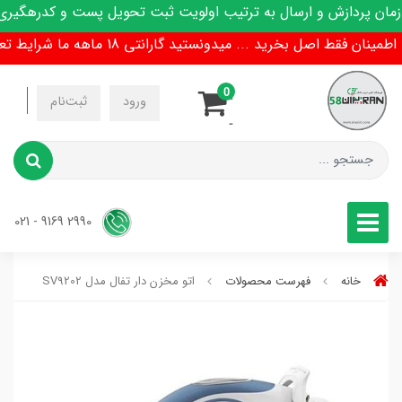
پردازش و ارسال به ترتیب اولویت ثبت تحویل پست و کدرهگیری پیا
 فقط اصل بخرید ... میدونستید گارانتی 18 ماهه ما شرایط تعویض هم داره !
0
-
ورود
ثبت‌نام
-
2990 9169 - 021
خانه
فهرست محصولات
اتو مخزن دار تفال مدل SV9202